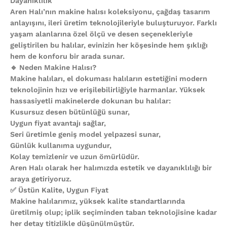
Dayanıklılık
Aren Halı’nın makine halısı koleksiyonu, çağdaş tasarım
anlayışını, ileri üretim teknolojileriyle buluşturuyor. Farklı
yaşam alanlarına özel ölçü ve desen seçenekleriyle
geliştirilen bu halılar, evinizin her köşesinde hem şıklığı
hem de konforu bir arada sunar.
🔹 Neden Makine Halısı?
Makine halıları, el dokuması halıların estetiğini modern
teknolojinin hızı ve erişilebilirliğiyle harmanlar. Yüksek
hassasiyetli makinelerde dokunan bu halılar:
Kusursuz desen bütünlüğü sunar,
Uygun fiyat avantajı sağlar,
Seri üretimle geniş model yelpazesi sunar,
Günlük kullanıma uygundur,
Kolay temizlenir ve uzun ömürlüdür.
Aren Halı olarak her halımızda estetik ve dayanıklılığı bir
araya getiriyoruz.
✅ Üstün Kalite, Uygun Fiyat
Makine halılarımız, yüksek kalite standartlarında
üretilmiş olup; iplik seçiminden taban teknolojisine kadar
her detay titizlikle düşünülmüştür.