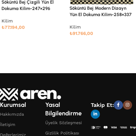
Söküntü Bej Modern Dizayn
Söküntü Bej Modern Dizayn
Yün El Dokuma Kilim-260×334
Yün El Dokuma Kilim-258×337
Kilim
Kilim
₺
91.661,00
₺
91.766,00
Devamını oku
Devamını oku
Kurumsal
Yasal
Takip Et:
Bilgilendirme
Hakkımızda
Üyelik Sözleşmesi
İletişim
Gizlilik Politikası
Değerlerimiz