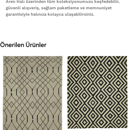
Aren Halı üzerinden tüm koleksiyonumuzu keşfedebilir,
güvenli alışveriş, sağlam paketleme ve memnuniyet
garantisiyle halınıza kolayca ulaşabilirsiniz.
Önerilen Ürünler