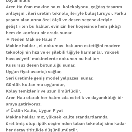
Dayanıklılık
Aren Halı’nın makine halısı koleksiyonu, çağdaş tasarım
anlayışını, ileri üretim teknolojileriyle buluşturuyor. Farklı
yaşam alanlarına özel ölçü ve desen seçenekleriyle
geliştirilen bu halılar, evinizin her köşesinde hem şıklığı
hem de konforu bir arada sunar.
🔹 Neden Makine Halısı?
Makine halıları, el dokuması halıların estetiğini modern
teknolojinin hızı ve erişilebilirliğiyle harmanlar. Yüksek
hassasiyetli makinelerde dokunan bu halılar:
Kusursuz desen bütünlüğü sunar,
Uygun fiyat avantajı sağlar,
Seri üretimle geniş model yelpazesi sunar,
Günlük kullanıma uygundur,
Kolay temizlenir ve uzun ömürlüdür.
Aren Halı olarak her halımızda estetik ve dayanıklılığı bir
araya getiriyoruz.
✅ Üstün Kalite, Uygun Fiyat
Makine halılarımız, yüksek kalite standartlarında
üretilmiş olup; iplik seçiminden taban teknolojisine kadar
her detay titizlikle düşünülmüştür.