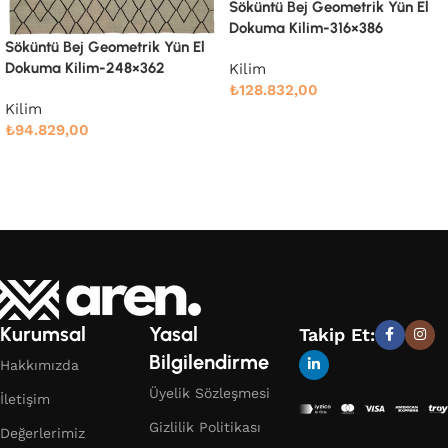
Söküntü Bej Geometrik Yün El
Söküntü Bej Modern Dizayn
Dokuma Kilim-316×386
Yün El Dokuma Kilim-238×305
Kilim
Kilim
₺
128.832,00
₺
76.666,00
Devamını oku
Devamını oku
Kurumsal
Yasal
Takip Et:
Bilgilendirme
Hakkımızda
Üyelik Sözleşmesi
İletişim
Gizlilik Politikası
Değerlerimiz