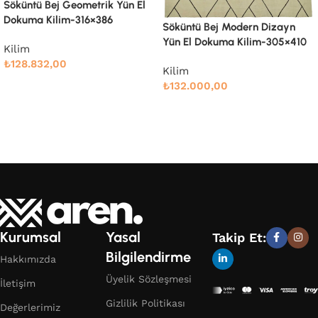
Söküntü Blue Çizgili Yün El
Dokuma Kilim-238×286
Söküntü Bej Modern Dizayn
Yün El Dokuma Kilim-305×410
Kilim
₺
71.914,00
Kilim
Devamını oku
₺
132.000,00
Devamını oku
Kurumsal
Yasal
Takip Et:
Bilgilendirme
Hakkımızda
Üyelik Sözleşmesi
İletişim
Gizlilik Politikası
Değerlerimiz