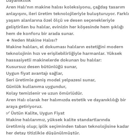
Dayanıklılık
Aren Halı’nın makine halısı koleksiyonu, çağdaş tasarım
anlayışını, ileri üretim teknolojileriyle buluşturuyor. Farklı
yaşam alanlarına özel ölçü ve desen seçenekleriyle
geliştirilen bu halılar, evinizin her köşesinde hem şıklığı
hem de konforu bir arada sunar.
🔹 Neden Makine Halısı?
Makine halıları, el dokuması halıların estetiğini modern
teknolojinin hızı ve erişilebilirliğiyle harmanlar. Yüksek
hassasiyetli makinelerde dokunan bu halılar:
Kusursuz desen bütünlüğü sunar,
Uygun fiyat avantajı sağlar,
Seri üretimle geniş model yelpazesi sunar,
Günlük kullanıma uygundur,
Kolay temizlenir ve uzun ömürlüdür.
Aren Halı olarak her halımızda estetik ve dayanıklılığı bir
araya getiriyoruz.
✅ Üstün Kalite, Uygun Fiyat
Makine halılarımız, yüksek kalite standartlarında
üretilmiş olup; iplik seçiminden taban teknolojisine kadar
her detay titizlikle düşünülmüştür.