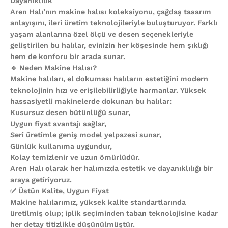
Dayanıklılık
Aren Halı’nın makine halısı koleksiyonu, çağdaş tasarım
anlayışını, ileri üretim teknolojileriyle buluşturuyor. Farklı
yaşam alanlarına özel ölçü ve desen seçenekleriyle
geliştirilen bu halılar, evinizin her köşesinde hem şıklığı
hem de konforu bir arada sunar.
🔹 Neden Makine Halısı?
Makine halıları, el dokuması halıların estetiğini modern
teknolojinin hızı ve erişilebilirliğiyle harmanlar. Yüksek
hassasiyetli makinelerde dokunan bu halılar:
Kusursuz desen bütünlüğü sunar,
Uygun fiyat avantajı sağlar,
Seri üretimle geniş model yelpazesi sunar,
Günlük kullanıma uygundur,
Kolay temizlenir ve uzun ömürlüdür.
Aren Halı olarak her halımızda estetik ve dayanıklılığı bir
araya getiriyoruz.
✅ Üstün Kalite, Uygun Fiyat
Makine halılarımız, yüksek kalite standartlarında
üretilmiş olup; iplik seçiminden taban teknolojisine kadar
her detay titizlikle düşünülmüştür.