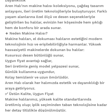
Dayanıklılık
Aren Halı’nın makine halısı koleksiyonu, çağdaş tasarım
anlayışını, ileri üretim teknolojileriyle buluşturuyor. Farklı
yaşam alanlarına özel ölçü ve desen seçenekleriyle
geliştirilen bu halılar, evinizin her köşesinde hem şıklığı
hem de konforu bir arada sunar.
🔹 Neden Makine Halısı?
Makine halıları, el dokuması halıların estetiğini modern
teknolojinin hızı ve erişilebilirliğiyle harmanlar. Yüksek
hassasiyetli makinelerde dokunan bu halılar:
Kusursuz desen bütünlüğü sunar,
Uygun fiyat avantajı sağlar,
Seri üretimle geniş model yelpazesi sunar,
Günlük kullanıma uygundur,
Kolay temizlenir ve uzun ömürlüdür.
Aren Halı olarak her halımızda estetik ve dayanıklılığı bir
araya getiriyoruz.
✅ Üstün Kalite, Uygun Fiyat
Makine halılarımız, yüksek kalite standartlarında
üretilmiş olup; iplik seçiminden taban teknolojisine kadar
her detay titizlikle düşünülmüştür.