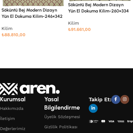
Söküntü Bej Modern Dizayn
Söküntü Bej Modern Dizayn
Yün El Dokuma Kilim-260×334
Yün El Dokuma Kilim-285×361
Kilim
Kilim
₺
91.661,00
₺
108.662,00
Devamını oku
Devamını oku
Kurumsal
Yasal
Takip Et:
Bilgilendirme
Hakkımızda
Üyelik Sözleşmesi
İletişim
Gizlilik Politikası
Değerlerimiz