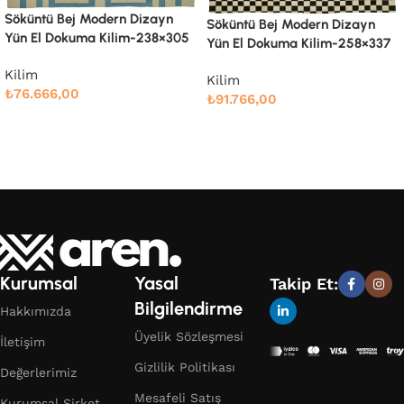
Söküntü Blue Çizgili Yün El
Dokuma Kilim-238×286
Söküntü Bej Modern Dizayn
Yün El Dokuma Kilim-258×337
Kilim
₺
71.914,00
Kilim
₺
91.766,00
Devamını oku
Devamını oku
Kurumsal
Yasal
Takip Et:
Bilgilendirme
Hakkımızda
Üyelik Sözleşmesi
İletişim
Gizlilik Politikası
Değerlerimiz
Mesafeli Satış
Kurumsal Şirket