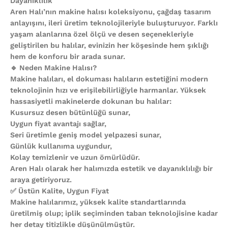
Dayanıklılık
Aren Halı’nın makine halısı koleksiyonu, çağdaş tasarım
anlayışını, ileri üretim teknolojileriyle buluşturuyor. Farklı
yaşam alanlarına özel ölçü ve desen seçenekleriyle
geliştirilen bu halılar, evinizin her köşesinde hem şıklığı
hem de konforu bir arada sunar.
🔹 Neden Makine Halısı?
Makine halıları, el dokuması halıların estetiğini modern
teknolojinin hızı ve erişilebilirliğiyle harmanlar. Yüksek
hassasiyetli makinelerde dokunan bu halılar:
Kusursuz desen bütünlüğü sunar,
Uygun fiyat avantajı sağlar,
Seri üretimle geniş model yelpazesi sunar,
Günlük kullanıma uygundur,
Kolay temizlenir ve uzun ömürlüdür.
Aren Halı olarak her halımızda estetik ve dayanıklılığı bir
araya getiriyoruz.
✅ Üstün Kalite, Uygun Fiyat
Makine halılarımız, yüksek kalite standartlarında
üretilmiş olup; iplik seçiminden taban teknolojisine kadar
her detay titizlikle düşünülmüştür.