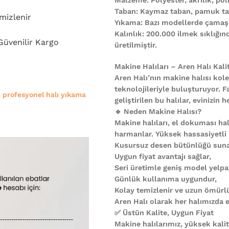
Taban: Kaymaz taban, pamuk ta
mizlenir
Yıkama: Bazı modellerde çamaşı
Kalınlık: 200.000 ilmek sıklığı
 Güvenilir Kargo
üretilmiştir.
Makine Halıları – Aren Halı Kali
Aren Halı’nın makine halısı kole
teknolojileriyle buluşturuyor. F
e
profesyonel halı yıkama
geliştirilen bu halılar, evinizi
🔹 Neden Makine Halısı?
Makine halıları, el dokuması halı
harmanlar. Yüksek hassasiyetli
Kusursuz desen bütünlüğü suna
Uygun fiyat avantajı sağlar,
Seri üretimle geniş model yelpa
Günlük kullanıma uygundur,
Kolay temizlenir ve uzun ömürl
Aren Halı olarak her halımızda es
✅ Üstün Kalite, Uygun Fiyat
Makine halılarımız, yüksek kali