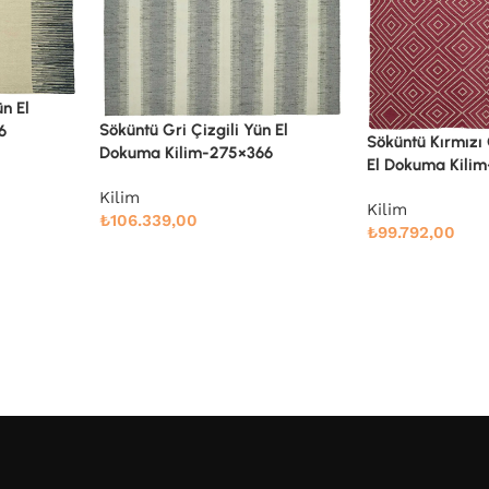
n El
Söküntü Kırmızı Geometrik Yün
6
El Dokuma Kilim-270×350
Söküntü Mavi Ge
Dokuma Kilim-
Kilim
₺
99.792,00
Kilim
₺
64.416,00