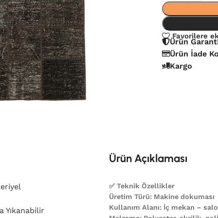
Favorilere e
Ürün Garant
Ürün İade Ko
Kargo
Ürün Açıklaması
eriyel
✅ Teknik Özellikler
Üretim Türü: Makine dokuması
Kullanım Alanı: İç mekan – salon
 Yıkanabilir
Malzeme: Polyester, akrilik, poli