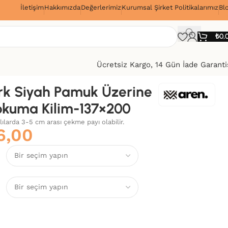
İletişim
Hakkımızda
Değerlerimiz
Kurumsal Şirket Politikalarımız
Bl
!
₺
0,
Ücretsiz Kargo, 14 Gün İade Garanti
k Siyah Pamuk Üzerine
okuma Kilim-137×200
alılarda 3-5 cm arası çekme payı olabilir.
6,00