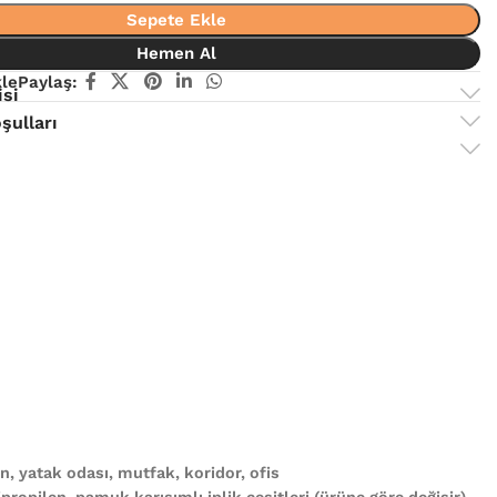
Sepete Ekle
Hemen Al
kle
Paylaş:
isi
şulları
, yatak odası, mutfak, koridor, ofis
propilen, pamuk karışımlı iplik çeşitleri (ürüne göre değişir)