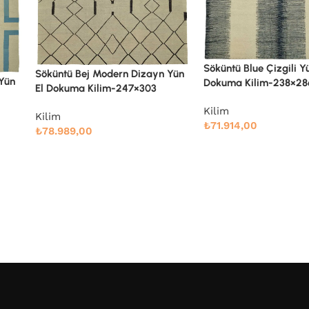
Söküntü Blue Çizgili Yün El
 Yün
Söküntü Gri Çizgili Yü
Dokuma Kilim-238×286
Dokuma Kilim-275×36
Kilim
Kilim
₺
71.914,00
₺
106.339,00