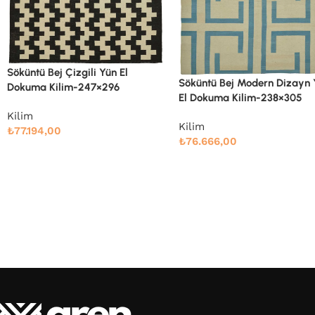
Söküntü Bej Modern Dizayn
Söküntü Bej Modern Dizayn Yün
El Dokuma Kilim-247×303
El Dokuma Kilim-238×305
Kilim
Kilim
₺
78.989,00
₺
76.666,00