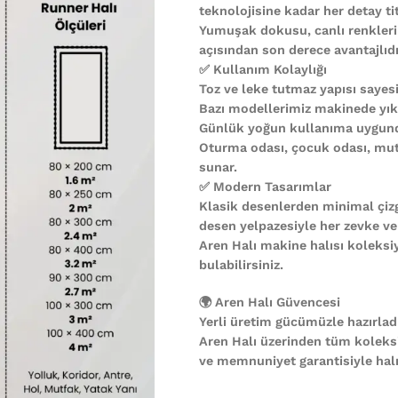
teknolojisine kadar her detay ti
Yumuşak dokusu, canlı renkleri
açısından son derece avantajlıdı
✅ Kullanım Kolaylığı
Toz ve leke tutmaz yapısı sayesi
Bazı modellerimiz makinede yıkan
Günlük yoğun kullanıma uygund
Oturma odası, çocuk odası, mutf
sunar.
✅ Modern Tasarımlar
Klasik desenlerden minimal çiz
desen yelpazesiyle her zevke ve
Aren Halı makine halısı koleks
bulabilirsiniz.
🌍 Aren Halı Güvencesi
Yerli üretim gücümüzle hazırladı
Aren Halı üzerinden tüm koleks
ve memnuniyet garantisiyle halın