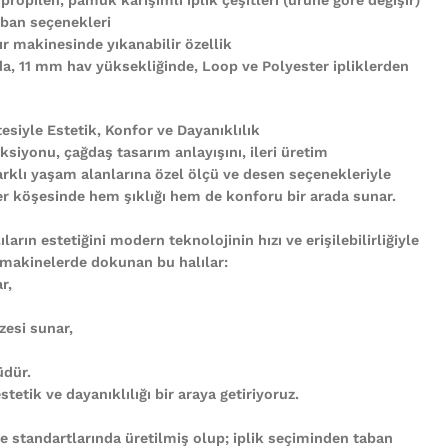
ban seçenekleri
r makinesinde yıkanabilir özellik
nda, 11 mm hav yüksekliğinde, Loop ve Polyester ipliklerden
tesiyle Estetik, Konfor ve Dayanıklılık
ksiyonu, çağdaş tasarım anlayışını, ileri üretim
arklı yaşam alanlarına özel ölçü ve desen seçenekleriyle
n her köşesinde hem şıklığı hem de konforu bir arada sunar.
ların estetiğini modern teknolojinin hızı ve erişilebilirliğiyle
 makinelerde dokunan bu halılar:
r,
zesi sunar,
üdür.
tetik ve dayanıklılığı bir araya getiriyoruz.
te standartlarında üretilmiş olup; iplik seçiminden taban