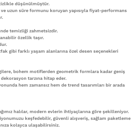
tizlikle düşünülmüştür.
 ve uzun süre formunu koruyan yapısıyla fiyat-performans
r.
nde temizliği zahmetsizdir.
abilir özellik taşır.
ur.
ak gibi farklı yaşam alanlarına özel desen seçenekleri
gilere, bohem motiflerden geometrik formlara kadar geniş
 dekorasyon tarzına hitap eder.
iyonunda hem zamansız hem de trend tasarımları bir arada
ğımız halılar, modern evlerin ihtiyaçlarına göre şekilleniyor.
iyonumuzu keşfedebilir, güvenli alışveriş, sağlam paketleme
ıza kolayca ulaşabilirsiniz.