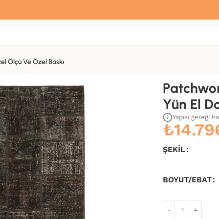
Sana özel hoş geldin hediyemiz var
Hemen üye ol, ilk siparişinde
%10 indirim
fırsatını yakala.
el Ölçü Ve Özel Baskı
okuma Kilim-137×200
Patchwor
Yün El D
Yapısı gereği h
₺
14.79
ŞEKIL
BOYUT/EBAT