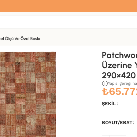
Sana özel hoş geldin hediyemiz var
Hemen üye ol, ilk siparişinde
%10 indirim
fırsatını yakala.
el Ölçü Ve Özel Baskı
 Dokuma Kilim-290×420
Patchwo
Üzerine 
290×420
Yapısı gereği h
₺
65.77
ŞEKIL
BOYUT/EBAT