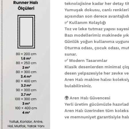
teknolojisine kadar her detay ti
Yumuşak dokusu, canlı renkleri
açısından son derece avantajlıdı
✅ Kullanım Kolaylığı
Toz ve leke tutmaz yapısı sayesi
Bazı modellerimiz makinede yıkan
Günlük yoğun kullanıma uygund
Oturma odası, çocuk odası, mutf
sunar.
✅ Modern Tasarımlar
Klasik desenlerden minimal çiz
desen yelpazesiyle her zevke ve
Aren Halı makine halısı koleks
bulabilirsiniz.
🌍 Aren Halı Güvencesi
Yerli üretim gücümüzle hazırladı
Aren Halı üzerinden tüm koleks
ve memnuniyet garantisiyle halın