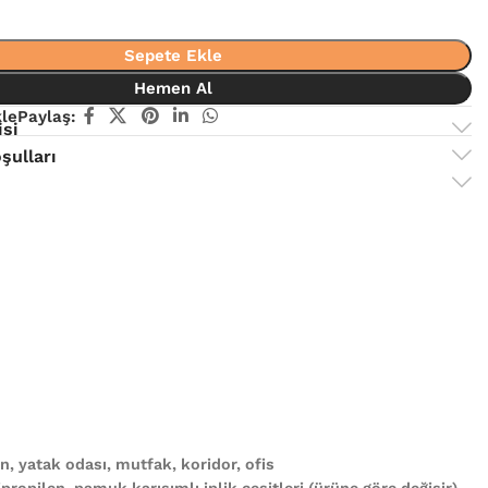
Sepete Ekle
Hemen Al
kle
Paylaş:
isi
şulları
, yatak odası, mutfak, koridor, ofis
propilen, pamuk karışımlı iplik çeşitleri (ürüne göre değişir)