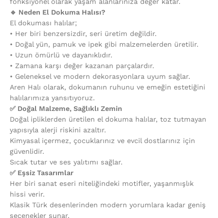
fonksiyonel olarak yaşam alanlarınıza değer katar.
🔹 Neden El Dokuma Halısı?
El dokuması halılar;
•⁠ ⁠Her biri benzersizdir, seri üretim değildir.
•⁠ ⁠Doğal yün, pamuk ve ipek gibi malzemelerden üretilir.
•⁠ ⁠Uzun ömürlü ve dayanıklıdır.
•⁠ ⁠Zamana karşı değer kazanan parçalardır.
•⁠ ⁠Geleneksel ve modern dekorasyonlara uyum sağlar.
Aren Halı olarak, dokumanın ruhunu ve emeğin estetiğini
halılarımıza yansıtıyoruz.
✅ Doğal Malzeme, Sağlıklı Zemin
Doğal ipliklerden üretilen el dokuma halılar, toz tutmayan
yapısıyla alerji riskini azaltır.
Kimyasal içermez, çocuklarınız ve evcil dostlarınız için
güvenlidir.
Sıcak tutar ve ses yalıtımı sağlar.
✅ Eşsiz Tasarımlar
Her biri sanat eseri niteliğindeki motifler, yaşanmışlık
hissi verir.
Klasik Türk desenlerinden modern yorumlara kadar geniş
seçenekler sunar.