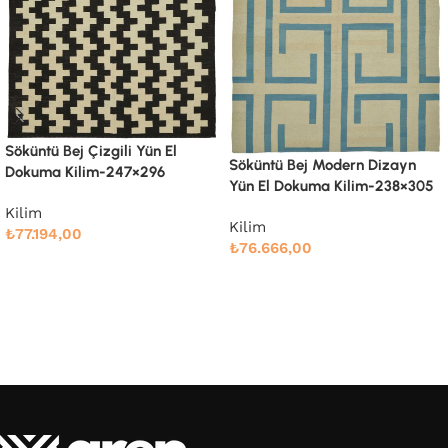
Söküntü Bej Modern Dizayn
Söküntü Bej Modern Dizayn
Yün El Dokuma Kilim-238×305
Yün El Dokuma Kilim-246×342
Kilim
Kilim
₺
76.666,00
₺
88.810,00
Devamını oku
Devamını oku