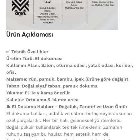
Ürün Açıklaması
✅ Teknik Özellikler
Üretim Türü: El dokuması
Kullanım Alanı: Salon, oturma odası, yatak odası, koridor,
ofis,
Malzeme: Yün, pamuk, bambu, ipek (ürüne göre değişir)
Taban: Doğal elyaf taban, pamuk dokuma
Yıkama: El ile yıkama önerilir
Kalınlık: Ortalama 5-14 mm arası
🧵 El Dokuma Halıları – Doğallık, Zarafet ve Uzun Ömür
El dokuma halıları, ustalık ve sabrın birleşimiyle dokunan
özel parçalardır. Her bir halı, geleneksel yöntemlerle,
doğal iplikler kullanılarak tek tek ilmeklenir. Zamanın
ruhunu taşıyan bu halılar, hem estetik hem de