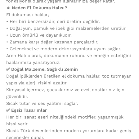
fonksiyonel olarak yaşam alanlarınıza değer katar.
🔹 Neden El Dokuma Halısı?
El dokuması halılar;
•⁠ ⁠Her biri benzersizdir, seri üretim değildir.
•⁠ ⁠Doğal yün, pamuk ve ipek gibi malzemelerden üretilir.
•⁠ ⁠Uzun ömürlü ve dayanıklıdır.
•⁠ ⁠Zamana karşı değer kazanan parçalardır.
•⁠ ⁠Geleneksel ve modern dekorasyonlara uyum sağlar.
Aren Halı olarak, dokumanın ruhunu ve emeğin estetiğini
halılarımıza yansıtıyoruz.
✅ Doğal Malzeme, Sağlıklı Zemin
Doğal ipliklerden üretilen el dokuma halılar, toz tutmayan
yapısıyla alerji riskini azaltır.
Kimyasal içermez, çocuklarınız ve evcil dostlarınız için
güvenlidir.
Sıcak tutar ve ses yalıtımı sağlar.
✅ Eşsiz Tasarımlar
Her biri sanat eseri niteliğindeki motifler, yaşanmışlık
hissi verir.
Klasik Türk desenlerinden modern yorumlara kadar geniş
seçenekler sunar.