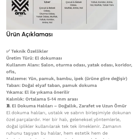
Ürün Açıklaması
✅ Teknik Özellikler
Üretim Türü: El dokuması
Kullanım Alanı: Salon, oturma odası, yatak odası, koridor,
ofis,
Malzeme: Yün, pamuk, bambu, ipek (ürüne göre değişir)
Taban: Doğal elyaf taban, pamuk dokuma
Yıkama: El ile yıkama önerilir
Kalınlık: Ortalama 5-14 mm arası
🧵 El Dokuma Halıları – Doğallık, Zarafet ve Uzun Ömür
El dokuma halıları, ustalık ve sabrın birleşimiyle dokunan
özel parçalardır. Her bir halı, geleneksel yöntemlerle,
doğal iplikler kullanılarak tek tek ilmeklenir. Zamanın
ruhunu taşıyan bu halılar, hem estetik hem de