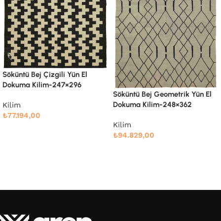
Söküntü Bej Geometrik Yün El
Dokuma Kilim-316×386
Söküntü Bej Geometrik Yün El
Dokuma Kilim-248×362
Kilim
₺
128.832,00
Kilim
Devamını oku
₺
94.829,00
Devamını oku