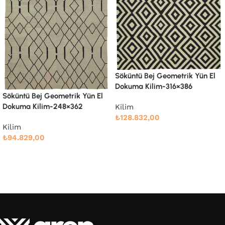
Söküntü Bej Geometrik Yün El
Söküntü Bej Modern Dizayn
Dokuma Kilim-316×386
Yün El Dokuma Kilim-238×305
Kilim
Kilim
₺
128.832,00
₺
76.666,00
Devamını oku
Devamını oku