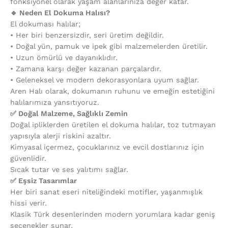
fonksiyonel olarak yaşam alanlarınıza değer katar.
🔹 Neden El Dokuma Halısı?
El dokuması halılar;
•⁠ ⁠Her biri benzersizdir, seri üretim değildir.
•⁠ ⁠Doğal yün, pamuk ve ipek gibi malzemelerden üretilir.
•⁠ ⁠Uzun ömürlü ve dayanıklıdır.
•⁠ ⁠Zamana karşı değer kazanan parçalardır.
•⁠ ⁠Geleneksel ve modern dekorasyonlara uyum sağlar.
Aren Halı olarak, dokumanın ruhunu ve emeğin estetiğini
halılarımıza yansıtıyoruz.
✅ Doğal Malzeme, Sağlıklı Zemin
Doğal ipliklerden üretilen el dokuma halılar, toz tutmayan
yapısıyla alerji riskini azaltır.
Kimyasal içermez, çocuklarınız ve evcil dostlarınız için
güvenlidir.
Sıcak tutar ve ses yalıtımı sağlar.
✅ Eşsiz Tasarımlar
Her biri sanat eseri niteliğindeki motifler, yaşanmışlık
hissi verir.
Klasik Türk desenlerinden modern yorumlara kadar geniş
seçenekler sunar.