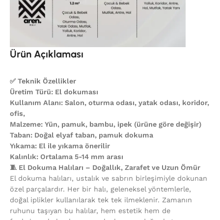
Ürün Açıklaması
✅ Teknik Özellikler
Üretim Türü: El dokuması
Kullanım Alanı: Salon, oturma odası, yatak odası, koridor,
ofis,
Malzeme: Yün, pamuk, bambu, ipek (ürüne göre değişir)
Taban: Doğal elyaf taban, pamuk dokuma
Yıkama: El ile yıkama önerilir
Kalınlık: Ortalama 5-14 mm arası
🧵 El Dokuma Halıları – Doğallık, Zarafet ve Uzun Ömür
El dokuma halıları, ustalık ve sabrın birleşimiyle dokunan
özel parçalardır. Her bir halı, geleneksel yöntemlerle,
doğal iplikler kullanılarak tek tek ilmeklenir. Zamanın
ruhunu taşıyan bu halılar, hem estetik hem de