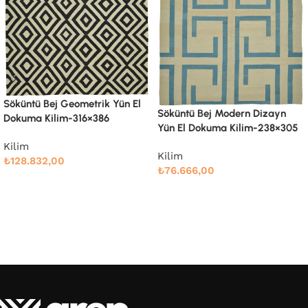
Söküntü Bej Modern Dizayn
Söküntü Bej Modern Dizayn
Yün El Dokuma Kilim-238×305
Yün El Dokuma Kilim-246×342
Kilim
Kilim
₺
76.666,00
₺
88.810,00
Devamını oku
Devamını oku