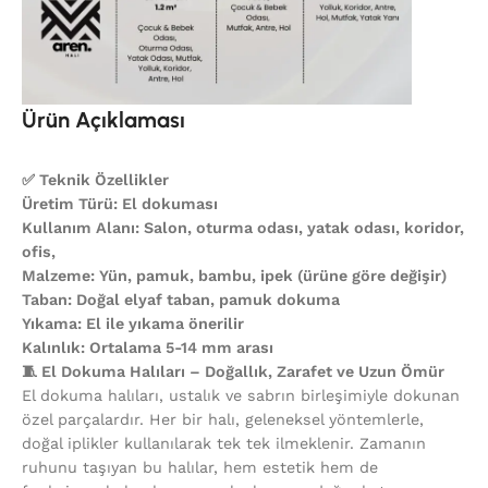
Ürün Açıklaması
✅ Teknik Özellikler
Üretim Türü: El dokuması
Kullanım Alanı: Salon, oturma odası, yatak odası, koridor,
ofis,
Malzeme: Yün, pamuk, bambu, ipek (ürüne göre değişir)
Taban: Doğal elyaf taban, pamuk dokuma
Yıkama: El ile yıkama önerilir
Kalınlık: Ortalama 5-14 mm arası
🧵 El Dokuma Halıları – Doğallık, Zarafet ve Uzun Ömür
El dokuma halıları, ustalık ve sabrın birleşimiyle dokunan
özel parçalardır. Her bir halı, geleneksel yöntemlerle,
doğal iplikler kullanılarak tek tek ilmeklenir. Zamanın
ruhunu taşıyan bu halılar, hem estetik hem de