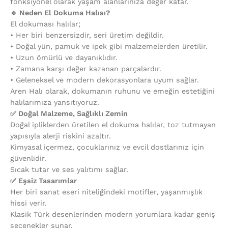
fonksiyonel olarak yaşam alanlarınıza değer katar.
🔹 Neden El Dokuma Halısı?
El dokuması halılar;
•⁠ ⁠Her biri benzersizdir, seri üretim değildir.
•⁠ ⁠Doğal yün, pamuk ve ipek gibi malzemelerden üretilir.
•⁠ ⁠Uzun ömürlü ve dayanıklıdır.
•⁠ ⁠Zamana karşı değer kazanan parçalardır.
•⁠ ⁠Geleneksel ve modern dekorasyonlara uyum sağlar.
Aren Halı olarak, dokumanın ruhunu ve emeğin estetiğini
halılarımıza yansıtıyoruz.
✅ Doğal Malzeme, Sağlıklı Zemin
Doğal ipliklerden üretilen el dokuma halılar, toz tutmayan
yapısıyla alerji riskini azaltır.
Kimyasal içermez, çocuklarınız ve evcil dostlarınız için
güvenlidir.
Sıcak tutar ve ses yalıtımı sağlar.
✅ Eşsiz Tasarımlar
Her biri sanat eseri niteliğindeki motifler, yaşanmışlık
hissi verir.
Klasik Türk desenlerinden modern yorumlara kadar geniş
seçenekler sunar.