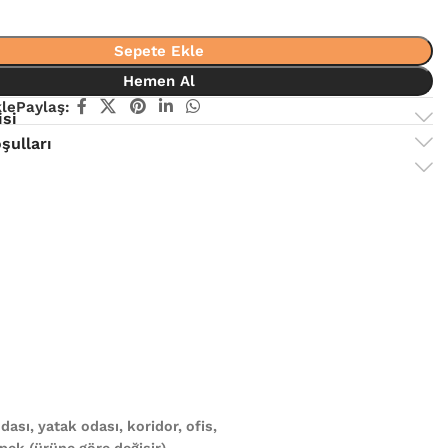
Sepete Ekle
Hemen Al
kle
Paylaş:
isi
şulları
ası, yatak odası, koridor, ofis,
ek (ürüne göre değişir)