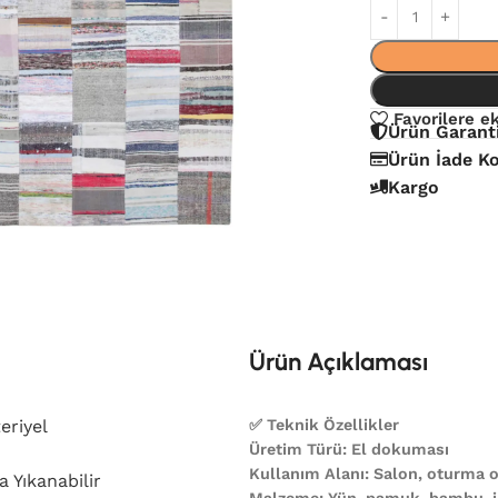
Favorilere e
Ürün Garant
Ürün İade Ko
Kargo
Ürün Açıklaması
eriyel
✅ Teknik Özellikler
Üretim Türü: El dokuması
Kullanım Alanı: Salon, oturma od
 Yıkanabilir
Malzeme: Yün, pamuk, bambu, ip