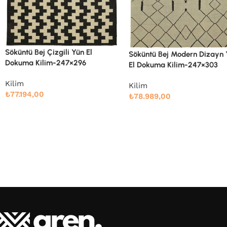
Söküntü Bej Modern Dizayn Yün
El Dokuma Kilim-247×303
Söküntü Bej Modern Dizayn
El Dokuma Kilim-305×410
Kilim
₺
78.989,00
Kilim
₺
132.000,00