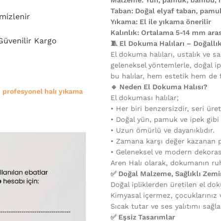
Taban: Doğal elyaf taban, pam
mizlenir
Yıkama: El ile yıkama önerilir
Kalınlık: Ortalama 5-14 mm aras
 Güvenilir Kargo
🧵 El Dokuma Halıları – Doğallı
El dokuma halıları, ustalık ve sa
geleneksel yöntemlerle, doğal ip
bu halılar, hem estetik hem de 
🔹 Neden El Dokuma Halısı?
e
profesyonel halı yıkama
El dokuması halılar;
•⁠ ⁠Her biri benzersizdir, seri üre
•⁠ ⁠Doğal yün, pamuk ve ipek gib
•⁠ ⁠Uzun ömürlü ve dayanıklıdır.
•⁠ ⁠Zamana karşı değer kazanan p
•⁠ ⁠Geleneksel ve modern dekora
Aren Halı olarak, dokumanın ruh
✅ Doğal Malzeme, Sağlıklı Zemi
Doğal ipliklerden üretilen el dok
Kimyasal içermez, çocuklarınız ve
Sıcak tutar ve ses yalıtımı sağla
✅ Eşsiz Tasarımlar