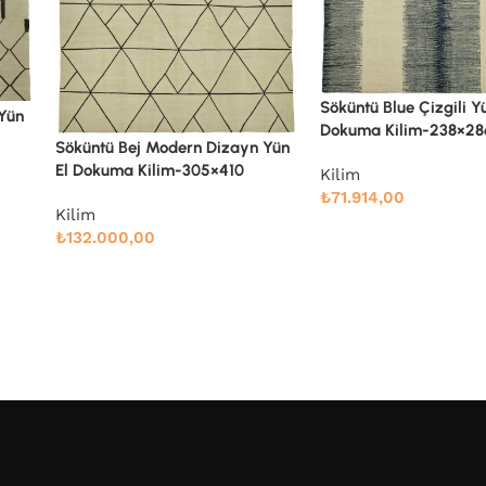
Söküntü Blue Çizgili Yün El
Dokuma Kilim-238×286
Söküntü Kırmızı Geome
 Yün
El Dokuma Kilim-270
Kilim
₺
71.914,00
Kilim
₺
99.792,00