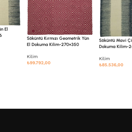
trik Yün
Söküntü Mavi Ge
Söküntü Mavi Çizgili Yün El
×350
Dokuma Kilim-
Dokuma Kilim-247×328
Kilim
Kilim
₺
94.723,00
₺
85.536,00