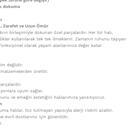
uk dokuma
ı
k, Zarafet ve Uzun Ömür
brın birleşimiyle dokunan özel parçalardır. Her bir halı,
likler kullanılarak tek tek ilmeklenir. Zamanın ruhunu taşıyan
fonksiyonel olarak yaşam alanlarınıza değer katar.
tim değildir.
i malzemelerden üretilir.
arçalardır.
syonlara uyum sağlar.
unu ve emeğin estetiğini halılarımıza yansıtıyoruz.
n
uma halılar, toz tutmayan yapısıyla alerji riskini azaltır.
 evcil dostlarınız için güvenlidir.
r.