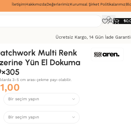
İletişim
Hakkımızda
Değerlerimiz
Kurumsal Şirket Politikalarımız
Bl
!
₺
0,
Ücretsiz Kargo, 14 Gün İade Garanti
atchwork Multi Renk
zerine Yün El Dokuma
9×305
alılarda 3-5 cm arası çekme payı olabilir.
1,00