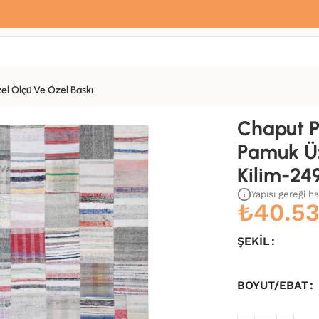
Sana özel hoş geldin hediyemiz var
Hemen üye ol, ilk siparişinde
%10 indirim
fırsatını yakala.
el Ölçü Ve Özel Baskı
ine Yün El Dokuma Kilim-249×305
Chaput P
Pamuk Ü
Kilim-24
Yapısı gereği h
₺
40.53
ŞEKIL
BOYUT/EBAT