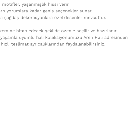
i motifler, yaşanmışlık hissi verir.
rn yorumlara kadar geniş seçenekler sunar.
da çağdaş dekorasyonlara özel desenler mevcuttur.
mine hitap edecek şekilde özenle seçilir ve hazırlanır.
 yaşamla uyumlu halı koleksiyonumuzu Aren Halı adresinden
e hızlı teslimat ayrıcalıklarından faydalanabilirsiniz.