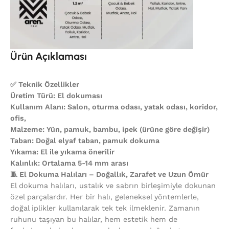
Ürün Açıklaması
✅ Teknik Özellikler
Üretim Türü: El dokuması
Kullanım Alanı: Salon, oturma odası, yatak odası, koridor,
ofis,
Malzeme: Yün, pamuk, bambu, ipek (ürüne göre değişir)
Taban: Doğal elyaf taban, pamuk dokuma
Yıkama: El ile yıkama önerilir
Kalınlık: Ortalama 5-14 mm arası
🧵 El Dokuma Halıları – Doğallık, Zarafet ve Uzun Ömür
El dokuma halıları, ustalık ve sabrın birleşimiyle dokunan
özel parçalardır. Her bir halı, geleneksel yöntemlerle,
doğal iplikler kullanılarak tek tek ilmeklenir. Zamanın
ruhunu taşıyan bu halılar, hem estetik hem de