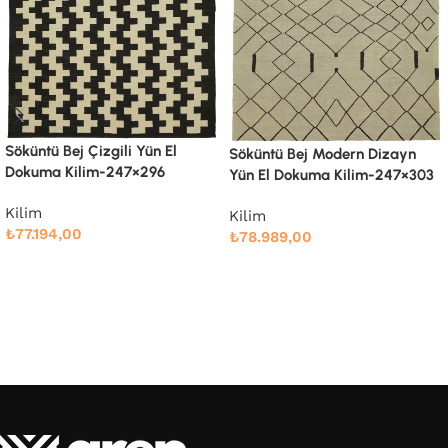
Söküntü Bej Modern Dizayn
Söküntü Bej Modern Dizayn
Yün El Dokuma Kilim-247×303
Yün El Dokuma Kilim-260×334
Kilim
Kilim
₺
78.989,00
₺
91.661,00
Devamını oku
Devamını oku