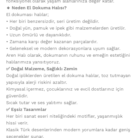
fonksiyonel olarak yaşam alanlarınıza değer katar.
🔹 Neden El Dokuma Halısı?
El dokuması halılar;
•⁠ ⁠Her biri benzersizdir, seri üretim değildir.
•⁠ ⁠Doğal yün, pamuk ve ipek gibi malzemelerden üretilir.
•⁠ ⁠Uzun ömürlü ve dayanıklıdır.
•⁠ ⁠Zamana karşı değer kazanan parçalardır.
•⁠ ⁠Geleneksel ve modern dekorasyonlara uyum sağlar.
Aren Halı olarak, dokumanın ruhunu ve emeğin estetiğini
halılarımıza yansıtıyoruz.
✅ Doğal Malzeme, Sağlıklı Zemin
Doğal ipliklerden üretilen el dokuma halılar, toz tutmayan
yapısıyla alerji riskini azaltır.
Kimyasal içermez, çocuklarınız ve evcil dostlarınız için
güvenlidir.
Sıcak tutar ve ses yalıtımı sağlar.
✅ Eşsiz Tasarımlar
Her biri sanat eseri niteliğindeki motifler, yaşanmışlık
hissi verir.
Klasik Türk desenlerinden modern yorumlara kadar geniş
seçenekler sunar.