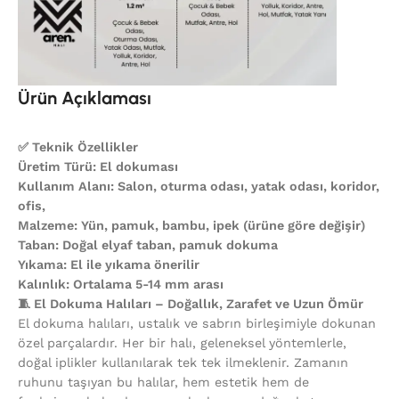
Ürün Açıklaması
✅ Teknik Özellikler
Üretim Türü: El dokuması
Kullanım Alanı: Salon, oturma odası, yatak odası, koridor,
ofis,
Malzeme: Yün, pamuk, bambu, ipek (ürüne göre değişir)
Taban: Doğal elyaf taban, pamuk dokuma
Yıkama: El ile yıkama önerilir
Kalınlık: Ortalama 5-14 mm arası
🧵 El Dokuma Halıları – Doğallık, Zarafet ve Uzun Ömür
El dokuma halıları, ustalık ve sabrın birleşimiyle dokunan
özel parçalardır. Her bir halı, geleneksel yöntemlerle,
doğal iplikler kullanılarak tek tek ilmeklenir. Zamanın
ruhunu taşıyan bu halılar, hem estetik hem de