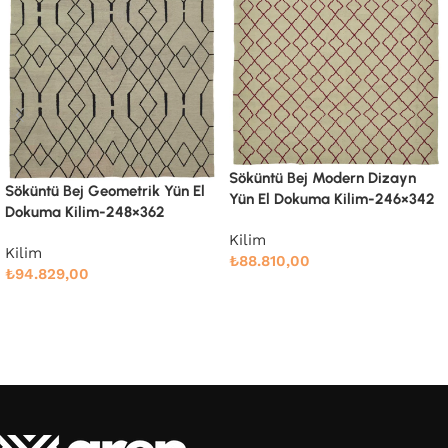
Söküntü Bej Modern Dizayn
Söküntü Bej Modern Dizayn
Yün El Dokuma Kilim-258×337
Yün El Dokuma Kilim-246×342
Kilim
Kilim
₺
91.766,00
₺
88.810,00
Devamını oku
Devamını oku