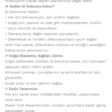
fonksiyonel olarak yaşam alanlarınıza değer katar.
🔹 Neden El Dokuma Halısı?
El dokuması halılar;
•⁠ ⁠Her biri benzersizdir, seri üretim değildir.
•⁠ ⁠Doğal yün, pamuk ve ipek gibi malzemelerden üretilir.
•⁠ ⁠Uzun ömürlü ve dayanıklıdır.
•⁠ ⁠Zamana karşı değer kazanan parçalardır.
•⁠ ⁠Geleneksel ve modern dekorasyonlara uyum sağlar.
Aren Halı olarak, dokumanın ruhunu ve emeğin estetiğini
halılarımıza yansıtıyoruz.
✅ Doğal Malzeme, Sağlıklı Zemin
Doğal ipliklerden üretilen el dokuma halılar, toz tutmayan
yapısıyla alerji riskini azaltır.
Kimyasal içermez, çocuklarınız ve evcil dostlarınız için
güvenlidir.
Sıcak tutar ve ses yalıtımı sağlar.
✅ Eşsiz Tasarımlar
Her biri sanat eseri niteliğindeki motifler, yaşanmışlık
hissi verir.
Klasik Türk desenlerinden modern yorumlara kadar geniş
seçenekler sunar.