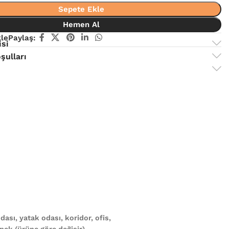
Sepete Ekle
Hemen Al
kle
Paylaş:
isi
şulları
ası, yatak odası, koridor, ofis,
ek (ürüne göre değişir)