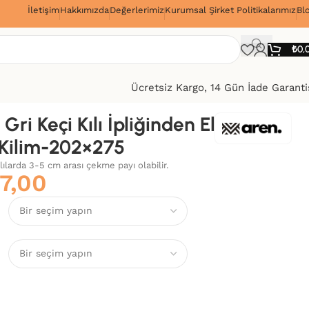
İletişim
Hakkımızda
Değerlerimiz
Kurumsal Şirket Politikalarımız
Bl
!
₺
0,
Ücretsiz Kargo, 14 Gün İade Garanti
i Gri Keçi Kılı İpliğinden El
Kilim-202×275
alılarda 3-5 cm arası çekme payı olabilir.
7,00