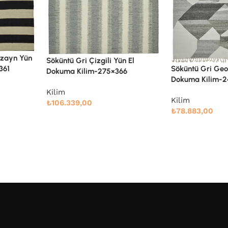
n El
Söküntü Gri Geometrik Yün El
6
Söküntü Gri Geo
Dokuma Kilim-245×305
Dokuma Kilim-2
Kilim
Kilim
₺
78.883,00
₺
106.339,00