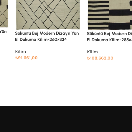
 Yün
Söküntü Bej Modern Dizayn Yün
Söküntü Gri Çizgili Yü
El Dokuma Kilim-285×361
Dokuma Kilim-275×36
Kilim
Kilim
₺
108.662,00
₺
106.339,00