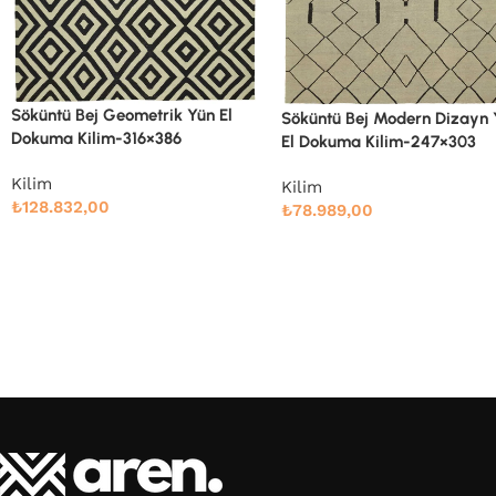
Söküntü Bej Modern Dizayn Yün
Söküntü Bej Modern Dizayn
El Dokuma Kilim-247×303
El Dokuma Kilim-260×334
Kilim
Kilim
₺
78.989,00
₺
91.661,00