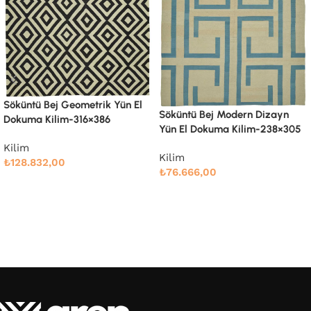
Söküntü Bej Modern Dizayn
Söküntü Bej Modern Dizayn
Yün El Dokuma Kilim-238×305
Yün El Dokuma Kilim-246×342
Kilim
Kilim
₺
76.666,00
₺
88.810,00
Devamını oku
Devamını oku