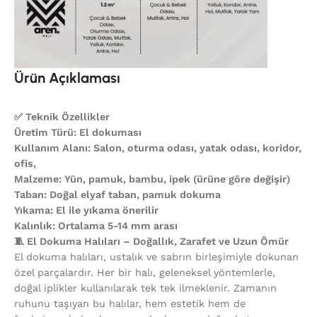
Ürün Açıklaması
✅ Teknik Özellikler
Üretim Türü: El dokuması
Kullanım Alanı: Salon, oturma odası, yatak odası, koridor,
ofis,
Malzeme: Yün, pamuk, bambu, ipek (ürüne göre değişir)
Taban: Doğal elyaf taban, pamuk dokuma
Yıkama: El ile yıkama önerilir
Kalınlık: Ortalama 5-14 mm arası
🧵 El Dokuma Halıları – Doğallık, Zarafet ve Uzun Ömür
El dokuma halıları, ustalık ve sabrın birleşimiyle dokunan
özel parçalardır. Her bir halı, geleneksel yöntemlerle,
doğal iplikler kullanılarak tek tek ilmeklenir. Zamanın
ruhunu taşıyan bu halılar, hem estetik hem de