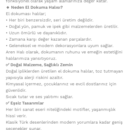
fonksiyonel olarak yaşam alanlarınıza değer katar.
🔹 Neden El Dokuma Halısı?
El dokuması halılar;
•⁠ ⁠Her biri benzersizdir, seri üretim değildir.
•⁠ ⁠Doğal yün, pamuk ve ipek gibi malzemelerden üretilir.
•⁠ ⁠Uzun ömürlü ve dayanıklıdır.
•⁠ ⁠Zamana karşı değer kazanan parçalardır.
•⁠ ⁠Geleneksel ve modern dekorasyonlara uyum sağlar.
Aren Halı olarak, dokumanın ruhunu ve emeğin estetiğini
halılarımıza yansıtıyoruz.
✅ Doğal Malzeme, Sağlıklı Zemin
Doğal ipliklerden üretilen el dokuma halılar, toz tutmayan
yapısıyla alerji riskini azaltır.
Kimyasal içermez, çocuklarınız ve evcil dostlarınız için
güvenlidir.
Sıcak tutar ve ses yalıtımı sağlar.
✅ Eşsiz Tasarımlar
Her biri sanat eseri niteliğindeki motifler, yaşanmışlık
hissi verir.
Klasik Türk desenlerinden modern yorumlara kadar geniş
seçenekler sunar.