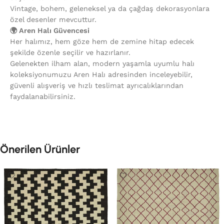
Vintage, bohem, geleneksel ya da çağdaş dekorasyonlara
özel desenler mevcuttur.
🌍 Aren Halı Güvencesi
Her halımız, hem göze hem de zemine hitap edecek
şekilde özenle seçilir ve hazırlanır.
Gelenekten ilham alan, modern yaşamla uyumlu halı
koleksiyonumuzu Aren Halı adresinden inceleyebilir,
güvenli alışveriş ve hızlı teslimat ayrıcalıklarından
faydalanabilirsiniz.
Önerilen Ürünler