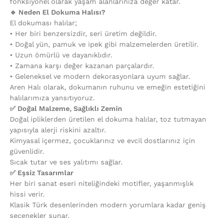
fonksiyonel olarak yaşam alanlarınıza değer katar.
🔹 Neden El Dokuma Halısı?
El dokuması halılar;
•⁠ ⁠Her biri benzersizdir, seri üretim değildir.
•⁠ ⁠Doğal yün, pamuk ve ipek gibi malzemelerden üretilir.
•⁠ ⁠Uzun ömürlü ve dayanıklıdır.
•⁠ ⁠Zamana karşı değer kazanan parçalardır.
•⁠ ⁠Geleneksel ve modern dekorasyonlara uyum sağlar.
Aren Halı olarak, dokumanın ruhunu ve emeğin estetiğini
halılarımıza yansıtıyoruz.
✅ Doğal Malzeme, Sağlıklı Zemin
Doğal ipliklerden üretilen el dokuma halılar, toz tutmayan
yapısıyla alerji riskini azaltır.
Kimyasal içermez, çocuklarınız ve evcil dostlarınız için
güvenlidir.
Sıcak tutar ve ses yalıtımı sağlar.
✅ Eşsiz Tasarımlar
Her biri sanat eseri niteliğindeki motifler, yaşanmışlık
hissi verir.
Klasik Türk desenlerinden modern yorumlara kadar geniş
seçenekler sunar.