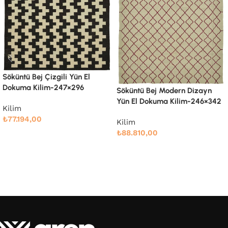
Söküntü Bej Modern Dizayn
Söküntü Bej Modern Dizayn
Yün El Dokuma Kilim-285×361
Yün El Dokuma Kilim-246×342
Kilim
Kilim
₺
108.662,00
₺
88.810,00
Devamını oku
Devamını oku