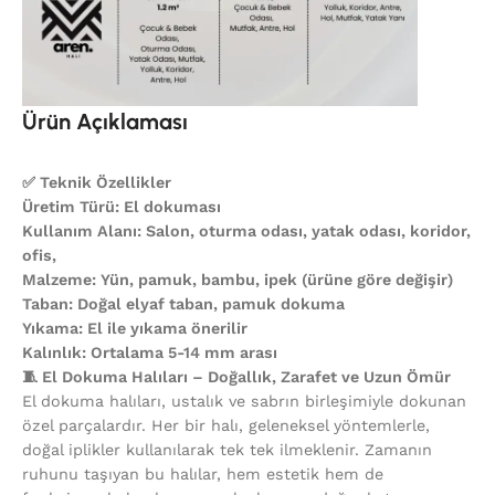
Ürün Açıklaması
✅ Teknik Özellikler
Üretim Türü: El dokuması
Kullanım Alanı: Salon, oturma odası, yatak odası, koridor,
ofis,
Malzeme: Yün, pamuk, bambu, ipek (ürüne göre değişir)
Taban: Doğal elyaf taban, pamuk dokuma
Yıkama: El ile yıkama önerilir
Kalınlık: Ortalama 5-14 mm arası
🧵 El Dokuma Halıları – Doğallık, Zarafet ve Uzun Ömür
El dokuma halıları, ustalık ve sabrın birleşimiyle dokunan
özel parçalardır. Her bir halı, geleneksel yöntemlerle,
doğal iplikler kullanılarak tek tek ilmeklenir. Zamanın
ruhunu taşıyan bu halılar, hem estetik hem de