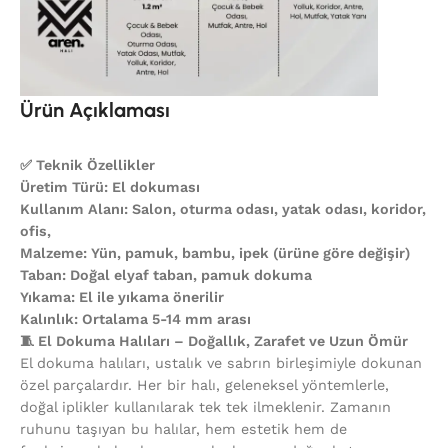
Ürün Açıklaması
✅ Teknik Özellikler
Üretim Türü: El dokuması
Kullanım Alanı: Salon, oturma odası, yatak odası, koridor,
ofis,
Malzeme: Yün, pamuk, bambu, ipek (ürüne göre değişir)
Taban: Doğal elyaf taban, pamuk dokuma
Yıkama: El ile yıkama önerilir
Kalınlık: Ortalama 5-14 mm arası
🧵 El Dokuma Halıları – Doğallık, Zarafet ve Uzun Ömür
El dokuma halıları, ustalık ve sabrın birleşimiyle dokunan
özel parçalardır. Her bir halı, geleneksel yöntemlerle,
doğal iplikler kullanılarak tek tek ilmeklenir. Zamanın
ruhunu taşıyan bu halılar, hem estetik hem de