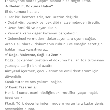
fonksiyonel olarak yaşam alanlarınıza değer katar.
🔹 Neden El Dokuma Halısı?
El dokuması halılar;
•⁠ ⁠Her biri benzersizdir, seri üretim değildir.
•⁠ ⁠Doğal yün, pamuk ve ipek gibi malzemelerden üretilir.
•⁠ ⁠Uzun ömürlü ve dayanıklıdır.
•⁠ ⁠Zamana karşı değer kazanan parçalardır.
•⁠ ⁠Geleneksel ve modern dekorasyonlara uyum sağlar.
Aren Halı olarak, dokumanın ruhunu ve emeğin estetiğini
halılarımıza yansıtıyoruz.
✅ Doğal Malzeme, Sağlıklı Zemin
Doğal ipliklerden üretilen el dokuma halılar, toz tutmayan
yapısıyla alerji riskini azaltır.
Kimyasal içermez, çocuklarınız ve evcil dostlarınız için
güvenlidir.
Sıcak tutar ve ses yalıtımı sağlar.
✅ Eşsiz Tasarımlar
Her biri sanat eseri niteliğindeki motifler, yaşanmışlık
hissi verir.
Klasik Türk desenlerinden modern yorumlara kadar geniş
seçenekler sunar.