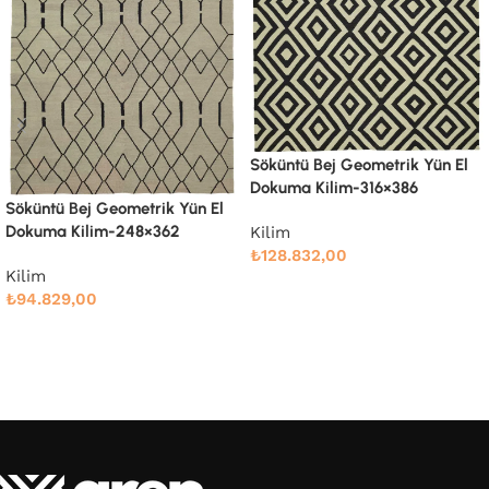
Söküntü Bej Geometrik Yün El
Söküntü Bej Modern Dizay
Dokuma Kilim-316×386
Yün El Dokuma Kilim-260×
El
Kilim
Kilim
₺
128.832,00
₺
91.661,00
Devamını oku
Devamını oku