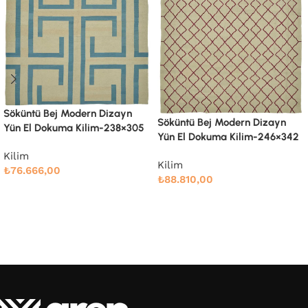
Söküntü Bej Modern Dizayn
Yün El Dokuma Kilim-247×303
Söküntü Bej Modern Dizayn
Yün El Dokuma Kilim-246×342
Kilim
₺
78.989,00
Kilim
₺
88.810,00
Devamını oku
Devamını oku