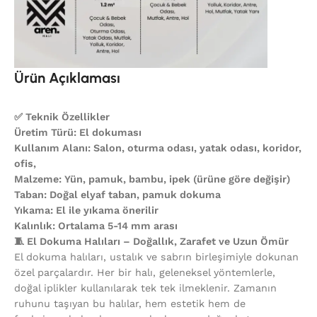
Ürün Açıklaması
✅ Teknik Özellikler
Üretim Türü: El dokuması
Kullanım Alanı: Salon, oturma odası, yatak odası, koridor,
ofis,
Malzeme: Yün, pamuk, bambu, ipek (ürüne göre değişir)
Taban: Doğal elyaf taban, pamuk dokuma
Yıkama: El ile yıkama önerilir
Kalınlık: Ortalama 5-14 mm arası
🧵 El Dokuma Halıları – Doğallık, Zarafet ve Uzun Ömür
El dokuma halıları, ustalık ve sabrın birleşimiyle dokunan
özel parçalardır. Her bir halı, geleneksel yöntemlerle,
doğal iplikler kullanılarak tek tek ilmeklenir. Zamanın
ruhunu taşıyan bu halılar, hem estetik hem de