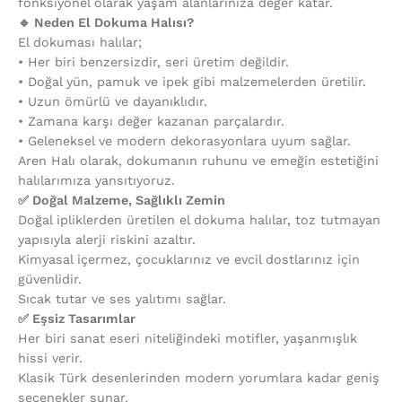
fonksiyonel olarak yaşam alanlarınıza değer katar.
🔹 Neden El Dokuma Halısı?
El dokuması halılar;
•⁠ ⁠Her biri benzersizdir, seri üretim değildir.
•⁠ ⁠Doğal yün, pamuk ve ipek gibi malzemelerden üretilir.
•⁠ ⁠Uzun ömürlü ve dayanıklıdır.
•⁠ ⁠Zamana karşı değer kazanan parçalardır.
•⁠ ⁠Geleneksel ve modern dekorasyonlara uyum sağlar.
Aren Halı olarak, dokumanın ruhunu ve emeğin estetiğini
halılarımıza yansıtıyoruz.
✅ Doğal Malzeme, Sağlıklı Zemin
Doğal ipliklerden üretilen el dokuma halılar, toz tutmayan
yapısıyla alerji riskini azaltır.
Kimyasal içermez, çocuklarınız ve evcil dostlarınız için
güvenlidir.
Sıcak tutar ve ses yalıtımı sağlar.
✅ Eşsiz Tasarımlar
Her biri sanat eseri niteliğindeki motifler, yaşanmışlık
hissi verir.
Klasik Türk desenlerinden modern yorumlara kadar geniş
seçenekler sunar.