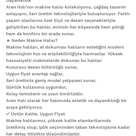
Dayanıklılık
Aren Halı’nın makine halısı koleksiyonu, çağdaş tasarım
anlayışını, ileri üretim teknolojileriyle buluşturuyor. Farklı
yaşam alanlarına özel ölçü ve desen seçenekleriyle
geliştirilen bu halılar, evinizin her köşesinde hem şıklığı
hem de konforu bir arada sunar.
🔹 Neden Makine Halısı?
Makine halıları, el dokuması halıların estetiğini modern
teknolojinin hızı ve erişilebilirliğiyle harmanlar. Yüksek
hassasiyetli makinelerde dokunan bu halılar:
Kusursuz desen bütünlüğü sunar,
Uygun fiyat avantajı sağlar,
Seri üretimle geniş model yelpazesi sunar,
Günlük kullanıma uygundur,
Kolay temizlenir ve uzun ömürlüdür.
Aren Halı olarak her halımızda estetik ve dayanıklılığı bir
araya getiriyoruz.
✅ Üstün Kalite, Uygun Fiyat
Makine halılarımız, yüksek kalite standartlarında
üretilmiş olup; iplik seçiminden taban teknolojisine kadar
her detay titizlikle düşünülmüştür.