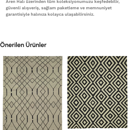
Aren Halı üzerinden tüm koleksiyonumuzu keşfedebilir,
güvenli alışveriş, sağlam paketleme ve memnuniyet
garantisiyle halınıza kolayca ulaşabilirsiniz.
Önerilen Ürünler