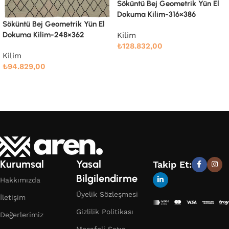
Söküntü Bej Geometrik Yün El
Söküntü Bej Modern Dizayn
Dokuma Kilim-316×386
Yün El Dokuma Kilim-238×305
Kilim
Kilim
₺
128.832,00
₺
76.666,00
Devamını oku
Devamını oku
Kurumsal
Yasal
Takip Et:
Bilgilendirme
Hakkımızda
Üyelik Sözleşmesi
İletişim
Gizlilik Politikası
Değerlerimiz
Mesafeli Satış