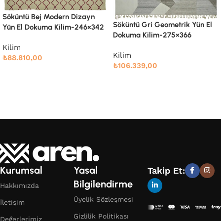
Söküntü Kahverengi Çizgili Yün
El Dokuma Kilim-244×387
Söküntü Gri Geometrik Yün El
Kilim
Dokuma Kilim-275×366
₺
99.686,00
Kilim
Devamını oku
₺
106.339,00
Devamını oku
Kurumsal
Yasal
Takip Et:
Bilgilendirme
Hakkımızda
Üyelik Sözleşmesi
İletişim
Gizlilik Politikası
Değerlerimiz