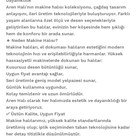
Dayanıklılık
Aren Halı’nın makine halısı koleksiyonu, çağdaş tasarım
anlayışını, ileri üretim teknolojileriyle buluşturuyor. Farklı
yaşam alanlarına özel ölçü ve desen seçenekleriyle
geliştirilen bu halılar, evinizin her köşesinde hem şıklığı
hem de konforu bir arada sunar.
🔹 Neden Makine Halısı?
Makine halıları, el dokuması halıların estetiğini modern
teknolojinin hızı ve erişilebilirliğiyle harmanlar. Yüksek
hassasiyetli makinelerde dokunan bu halılar:
Kusursuz desen bütünlüğü sunar,
Uygun fiyat avantajı sağlar,
Seri üretimle geniş model yelpazesi sunar,
Günlük kullanıma uygundur,
Kolay temizlenir ve uzun ömürlüdür.
Aren Halı olarak her halımızda estetik ve dayanıklılığı bir
araya getiriyoruz.
✅ Üstün Kalite, Uygun Fiyat
Makine halılarımız, yüksek kalite standartlarında
üretilmiş olup; iplik seçiminden taban teknolojisine kadar
her detay titizlikle düşünülmüştür.