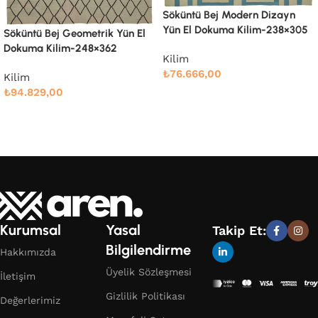
Söküntü Bej Modern Dizayn
Söküntü Bej Modern Dizayn
Yün El Dokuma Kilim-238×305
Yün El Dokuma Kilim-258×337
Kilim
Kilim
₺
76.666,00
₺
91.766,00
Devamını oku
Devamını oku
Kurumsal
Yasal
Takip Et:
Bilgilendirme
Hakkımızda
Üyelik Sözleşmesi
İletişim
Gizlilik Politikası
Değerlerimiz