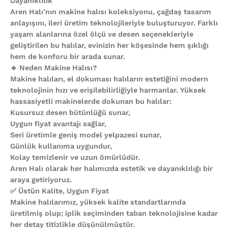
Dayanıklılık
Aren Halı’nın makine halısı koleksiyonu, çağdaş tasarım
anlayışını, ileri üretim teknolojileriyle buluşturuyor. Farklı
yaşam alanlarına özel ölçü ve desen seçenekleriyle
geliştirilen bu halılar, evinizin her köşesinde hem şıklığı
hem de konforu bir arada sunar.
🔹 Neden Makine Halısı?
Makine halıları, el dokuması halıların estetiğini modern
teknolojinin hızı ve erişilebilirliğiyle harmanlar. Yüksek
hassasiyetli makinelerde dokunan bu halılar:
Kusursuz desen bütünlüğü sunar,
Uygun fiyat avantajı sağlar,
Seri üretimle geniş model yelpazesi sunar,
Günlük kullanıma uygundur,
Kolay temizlenir ve uzun ömürlüdür.
Aren Halı olarak her halımızda estetik ve dayanıklılığı bir
araya getiriyoruz.
✅ Üstün Kalite, Uygun Fiyat
Makine halılarımız, yüksek kalite standartlarında
üretilmiş olup; iplik seçiminden taban teknolojisine kadar
her detay titizlikle düşünülmüştür.