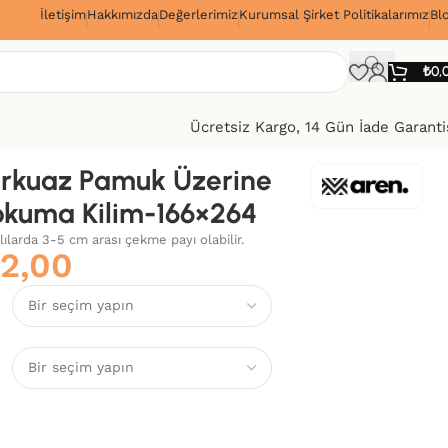
İletişim
Hakkımızda
Değerlerimiz
Kurumsal Şirket Politikalarımız
Bl
!
₺
0,
Ücretsiz Kargo, 14 Gün İade Garanti
rkuaz Pamuk Üzerine
okuma Kilim-166×264
alılarda 3-5 cm arası çekme payı olabilir.
2,00