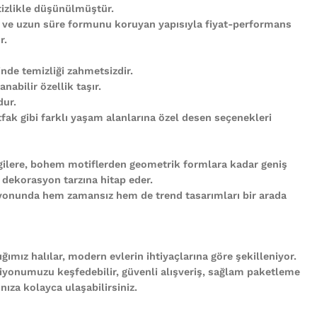
tizlikle düşünülmüştür.
 ve uzun süre formunu koruyan yapısıyla fiyat-performans
r.
nde temizliği zahmetsizdir.
abilir özellik taşır.
ur.
ak gibi farklı yaşam alanlarına özel desen seçenekleri
gilere, bohem motiflerden geometrik formlara kadar geniş
 dekorasyon tarzına hitap eder.
iyonunda hem zamansız hem de trend tasarımları bir arada
ğımız halılar, modern evlerin ihtiyaçlarına göre şekilleniyor.
iyonumuzu keşfedebilir, güvenli alışveriş, sağlam paketleme
ıza kolayca ulaşabilirsiniz.