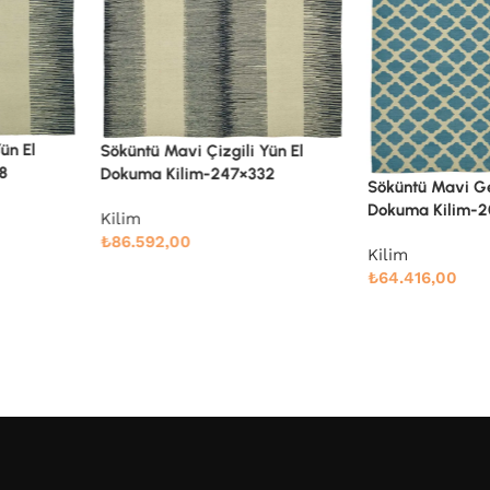
ün El
Söküntü Mavi Çizgili Yün El
8
Dokuma Kilim-247×332
Söküntü Mavi Ge
Dokuma Kilim-
Kilim
₺
86.592,00
Kilim
₺
64.416,00