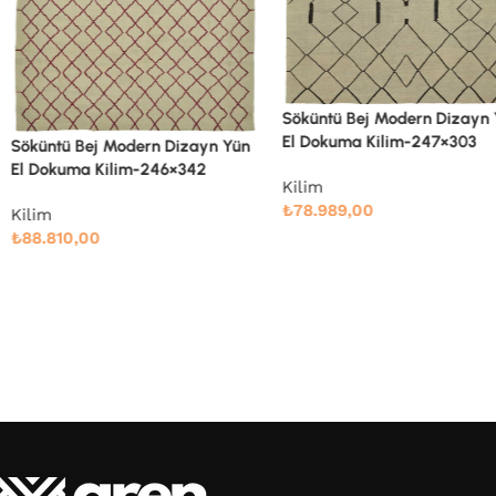
Söküntü Bej Modern Dizayn
El Dokuma Kilim-247×303
Söküntü Bej Modern Dizayn Yün
El Dokuma Kilim-246×342
Kilim
₺
78.989,00
Kilim
₺
88.810,00