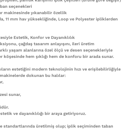
ban seçenekleri
r makinesinde yıkanabilir özellik
nda, 11 mm hav yüksekliğinde, Loop ve Polyester ipliklerden
tesiyle Estetik, Konfor ve Dayanıklılık
ksiyonu, çağdaş tasarım anlayışını, ileri üretim
arklı yaşam alanlarına özel ölçü ve desen seçenekleriyle
n her köşesinde hem şıklığı hem de konforu bir arada sunar.
ların estetiğini modern teknolojinin hızı ve erişilebilirliğiyle
 makinelerde dokunan bu halılar:
r,
zesi sunar,
üdür.
tetik ve dayanıklılığı bir araya getiriyoruz.
te standartlarında üretilmiş olup; iplik seçiminden taban