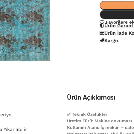
Favorilere e
Ürün Garant
Ürün İade Ko
Kargo
Ürün Açıklaması
eriyel
✅ Teknik Özellikler
Üretim Türü: Makine dokuması
Kullanım Alanı: İç mekan – salon
 Yıkanabilir
Malzeme: Polyester, akrilik, poli