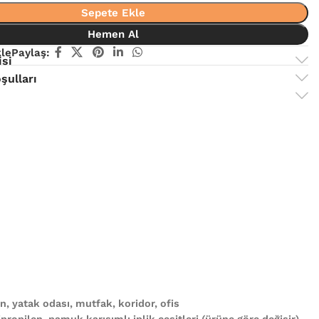
Sepete Ekle
Hemen Al
kle
Paylaş:
isi
şulları
, yatak odası, mutfak, koridor, ofis
propilen, pamuk karışımlı iplik çeşitleri (ürüne göre değişir)