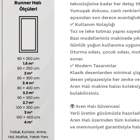
teknolojisine kadar her detay ti
Yumuşak dokusu, canlı renkleri
açısından son derece avantajlıdı
✅ Kullanım Kolaylığı
Toz ve leke tutmaz yapısı sayesi
Bazı modellerimiz makinede yıkan
Günlük yoğun kullanıma uygund
Oturma odası, çocuk odası, mutf
sunar.
✅ Modern Tasarımlar
Klasik desenlerden minimal çiz
desen yelpazesiyle her zevke ve
Aren Halı makine halısı koleks
bulabilirsiniz.
🌍 Aren Halı Güvencesi
Yerli üretim gücümüzle hazırladı
Aren Halı üzerinden tüm koleks
ve memnuniyet garantisiyle halın