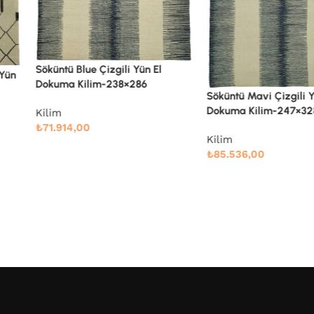
Söküntü Blue Çizgili Yün El
 Yün
Dokuma Kilim-238×286
Söküntü Mavi Çizgili Y
Dokuma Kilim-247×32
Kilim
₺
71.914,00
Kilim
₺
85.536,00