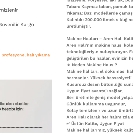
Taban: Kaymaz taban, pamuk ta
mizlenir
Yıkama: Bazı modellerde çamaşı
Kalınlık: 200.000 ilmek sıklığı
 Güvenilir Kargo
üretilmiştir.
Makine Halıları – Aren Halı Kali
Aren Halı’nın makine halısı kole
teknolojileriyle buluşturuyor. F
e
profesyonel halı yıkama
geliştirilen bu halılar, evinizi
🔹 Neden Makine Halısı?
Makine halıları, el dokuması halı
harmanlar. Yüksek hassasiyetli
Kusursuz desen bütünlüğü suna
Uygun fiyat avantajı sağlar,
Seri üretimle geniş model yelpa
Günlük kullanıma uygundur,
Kolay temizlenir ve uzun ömürl
Aren Halı olarak her halımızda es
✅ Üstün Kalite, Uygun Fiyat
Makine halılarımız, yüksek kali