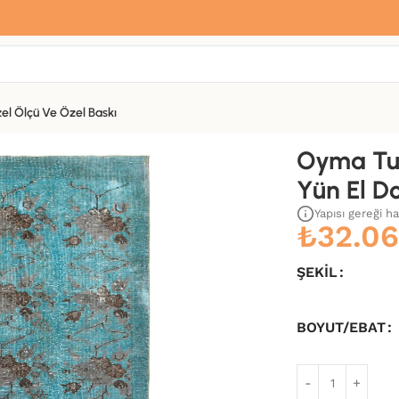
Sana özel hoş geldin hediyemiz var
Hemen üye ol, ilk siparişinde
%10 indirim
fırsatını yakala.
el Ölçü Ve Özel Baskı
uma Kilim-166×264
Oyma Tu
Yün El D
Yapısı gereği h
₺
32.06
ŞEKIL
BOYUT/EBAT