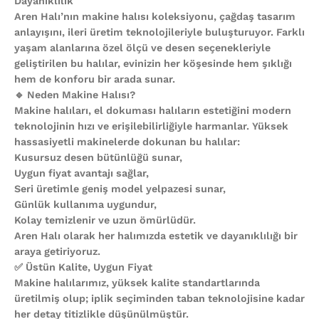
Dayanıklılık
Aren Halı’nın makine halısı koleksiyonu, çağdaş tasarım
anlayışını, ileri üretim teknolojileriyle buluşturuyor. Farklı
yaşam alanlarına özel ölçü ve desen seçenekleriyle
geliştirilen bu halılar, evinizin her köşesinde hem şıklığı
hem de konforu bir arada sunar.
🔹 Neden Makine Halısı?
Makine halıları, el dokuması halıların estetiğini modern
teknolojinin hızı ve erişilebilirliğiyle harmanlar. Yüksek
hassasiyetli makinelerde dokunan bu halılar:
Kusursuz desen bütünlüğü sunar,
Uygun fiyat avantajı sağlar,
Seri üretimle geniş model yelpazesi sunar,
Günlük kullanıma uygundur,
Kolay temizlenir ve uzun ömürlüdür.
Aren Halı olarak her halımızda estetik ve dayanıklılığı bir
araya getiriyoruz.
✅ Üstün Kalite, Uygun Fiyat
Makine halılarımız, yüksek kalite standartlarında
üretilmiş olup; iplik seçiminden taban teknolojisine kadar
her detay titizlikle düşünülmüştür.