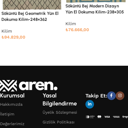
Söküntü Bej Modern Dizayn
Söküntü Bej Modern Dizayn
Yün El Dokuma Kilim-238×305
Yün El Dokuma Kilim-246×342
Kilim
Kilim
₺
76.666,00
₺
88.810,00
Devamını oku
Devamını oku
Kurumsal
Yasal
Takip Et:
Bilgilendirme
Hakkımızda
Üyelik Sözleşmesi
İletişim
Gizlilik Politikası
Değerlerimiz