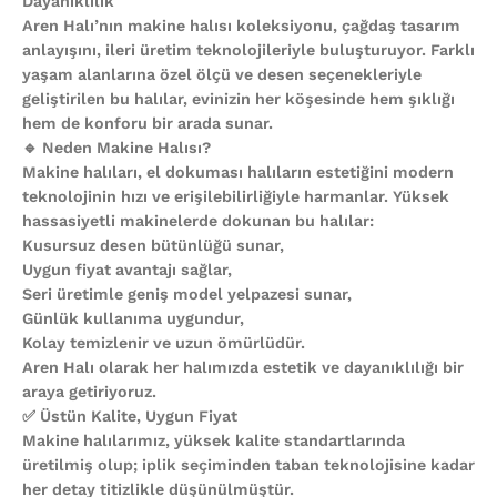
Dayanıklılık
Aren Halı’nın makine halısı koleksiyonu, çağdaş tasarım
anlayışını, ileri üretim teknolojileriyle buluşturuyor. Farklı
yaşam alanlarına özel ölçü ve desen seçenekleriyle
geliştirilen bu halılar, evinizin her köşesinde hem şıklığı
hem de konforu bir arada sunar.
🔹 Neden Makine Halısı?
Makine halıları, el dokuması halıların estetiğini modern
teknolojinin hızı ve erişilebilirliğiyle harmanlar. Yüksek
hassasiyetli makinelerde dokunan bu halılar:
Kusursuz desen bütünlüğü sunar,
Uygun fiyat avantajı sağlar,
Seri üretimle geniş model yelpazesi sunar,
Günlük kullanıma uygundur,
Kolay temizlenir ve uzun ömürlüdür.
Aren Halı olarak her halımızda estetik ve dayanıklılığı bir
araya getiriyoruz.
✅ Üstün Kalite, Uygun Fiyat
Makine halılarımız, yüksek kalite standartlarında
üretilmiş olup; iplik seçiminden taban teknolojisine kadar
her detay titizlikle düşünülmüştür.