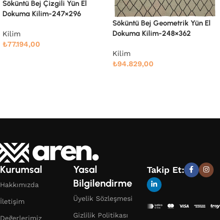
Söküntü Bej Geometrik Yün El
Dokuma Kilim-316×386
Söküntü Bej Geometrik Yün El
Dokuma Kilim-248×362
Kilim
₺
128.832,00
Kilim
Devamını oku
₺
94.829,00
Devamını oku
Kurumsal
Yasal
Takip Et:
Bilgilendirme
Hakkımızda
Üyelik Sözleşmesi
İletişim
Gizlilik Politikası
Değerlerimiz