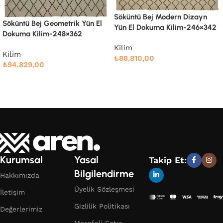
Söküntü Bej Modern Dizayn
Yün El Dokuma Kilim-247×303
Söküntü Bej Modern Dizayn
Yün El Dokuma Kilim-246×342
Kilim
₺
78.989,00
Kilim
₺
88.810,00
Devamını oku
Devamını oku
Kurumsal
Yasal
Takip Et:
Bilgilendirme
Hakkımızda
Üyelik Sözleşmesi
İletişim
Gizlilik Politikası
Değerlerimiz
Mesafeli Satış