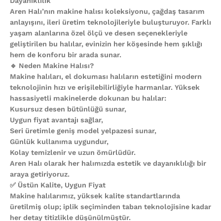
Dayanıklılık
Aren Halı’nın makine halısı koleksiyonu, çağdaş tasarım
anlayışını, ileri üretim teknolojileriyle buluşturuyor. Farklı
yaşam alanlarına özel ölçü ve desen seçenekleriyle
geliştirilen bu halılar, evinizin her köşesinde hem şıklığı
hem de konforu bir arada sunar.
🔹 Neden Makine Halısı?
Makine halıları, el dokuması halıların estetiğini modern
teknolojinin hızı ve erişilebilirliğiyle harmanlar. Yüksek
hassasiyetli makinelerde dokunan bu halılar:
Kusursuz desen bütünlüğü sunar,
Uygun fiyat avantajı sağlar,
Seri üretimle geniş model yelpazesi sunar,
Günlük kullanıma uygundur,
Kolay temizlenir ve uzun ömürlüdür.
Aren Halı olarak her halımızda estetik ve dayanıklılığı bir
araya getiriyoruz.
✅ Üstün Kalite, Uygun Fiyat
Makine halılarımız, yüksek kalite standartlarında
üretilmiş olup; iplik seçiminden taban teknolojisine kadar
her detay titizlikle düşünülmüştür.