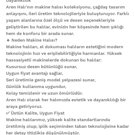
Dayanıklılık
Aren Halı’nın makine halısı koleksiyonu, çağdaş tasarım
anlayışını, ileri üretim teknolojileriyle buluşturuyor. Farklı
yaşam alanlarına özel ölçü ve desen seçenekleriyle
geliştirilen bu halılar, evinizin her köşesinde hem şıklığı
hem de konforu bir arada sunar.
🔹 Neden Makine Halısı?
Makine halıları, el dokuması halıların estetiğini modern
teknolojinin hızı ve erişilebilirliğiyle harmanlar. Yüksek
hassasiyetli makinelerde dokunan bu halılar:
Kusursuz desen bütünlüğü sunar,
Uygun fiyat avantajı sağlar,
Seri üretimle geniş model yelpazesi sunar,
Günlük kullanıma uygundur,
Kolay temizlenir ve uzun ömürlüdür.
Aren Halı olarak her halımızda estetik ve dayanıklılığı bir
araya getiriyoruz.
✅ Üstün Kalite, Uygun Fiyat
Makine halılarımız, yüksek kalite standartlarında
üretilmiş olup; iplik seçiminden taban teknolojisine kadar
her detay titizlikle düşünülmüştür.