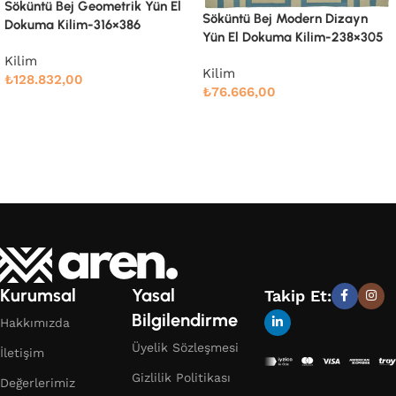
Söküntü Bej Modern Dizayn
Söküntü Bej Modern Dizayn
Yün El Dokuma Kilim-247×303
Yün El Dokuma Kilim-238×305
Kilim
Kilim
₺
78.989,00
₺
76.666,00
Devamını oku
Devamını oku
Kurumsal
Yasal
Takip Et:
Bilgilendirme
Hakkımızda
Üyelik Sözleşmesi
İletişim
Gizlilik Politikası
Değerlerimiz