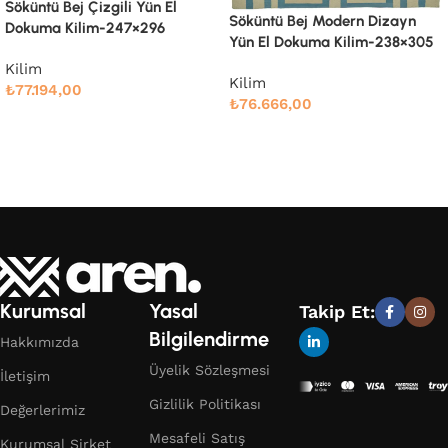
Söküntü Bej Modern Dizayn
Söküntü Bej Modern Dizayn
Yün El Dokuma Kilim-260×334
Yün El Dokuma Kilim-238×305
Kilim
Kilim
₺
91.661,00
₺
76.666,00
Devamını oku
Devamını oku
Kurumsal
Yasal
Takip Et:
Bilgilendirme
Hakkımızda
Üyelik Sözleşmesi
İletişim
Gizlilik Politikası
Değerlerimiz
Mesafeli Satış
Kurumsal Şirket