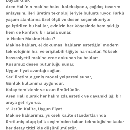
Dayanıklılık
Aren Halı’nın makine halısı koleksiyonu, çağdaş tasarım
anlayışını, ileri üretim teknolojileriyle buluşturuyor. Farklı
yaşam alanlarına özel ölçü ve desen seçenekleriyle
geliştirilen bu halılar, evinizin her köşesinde hem şıklığı
hem de konforu bir arada sunar.
🔹 Neden Makine Halısı?
Makine halıları, el dokuması halıların estetiğini modern
teknolojinin hızı ve erişilebilirliğiyle harmanlar. Yüksek
hassasiyetli makinelerde dokunan bu halılar:
Kusursuz desen bütünlüğü sunar,
Uygun fiyat avantajı sağlar,
Seri üretimle geniş model yelpazesi sunar,
Günlük kullanıma uygundur,
Kolay temizlenir ve uzun ömürlüdür.
Aren Halı olarak her halımızda estetik ve dayanıklılığı bir
araya getiriyoruz.
✅ Üstün Kalite, Uygun Fiyat
Makine halılarımız, yüksek kalite standartlarında
üretilmiş olup; iplik seçiminden taban teknolojisine kadar
her detay titizlikle düşünülmüştür.