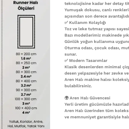
teknolojisine kadar her detay ti
Yumuşak dokusu, canlı renkleri
açısından son derece avantajlıdı
✅ Kullanım Kolaylığı
Toz ve leke tutmaz yapısı sayesi
Bazı modellerimiz makinede yıkan
Günlük yoğun kullanıma uygund
Oturma odası, çocuk odası, mutf
sunar.
✅ Modern Tasarımlar
Klasik desenlerden minimal çiz
desen yelpazesiyle her zevke ve
Aren Halı makine halısı koleks
bulabilirsiniz.
🌍 Aren Halı Güvencesi
Yerli üretim gücümüzle hazırladı
Aren Halı üzerinden tüm koleks
ve memnuniyet garantisiyle halın