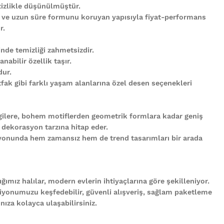
tizlikle düşünülmüştür.
 ve uzun süre formunu koruyan yapısıyla fiyat-performans
r.
nde temizliği zahmetsizdir.
abilir özellik taşır.
ur.
ak gibi farklı yaşam alanlarına özel desen seçenekleri
gilere, bohem motiflerden geometrik formlara kadar geniş
 dekorasyon tarzına hitap eder.
iyonunda hem zamansız hem de trend tasarımları bir arada
ğımız halılar, modern evlerin ihtiyaçlarına göre şekilleniyor.
iyonumuzu keşfedebilir, güvenli alışveriş, sağlam paketleme
ıza kolayca ulaşabilirsiniz.