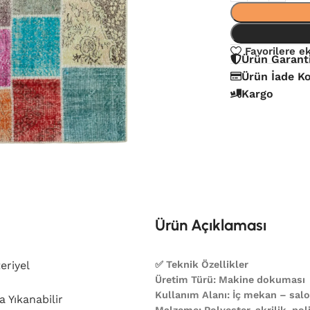
Favorilere e
Ürün Garant
Ürün İade Ko
Kargo
Ürün Açıklaması
eriyel
✅ Teknik Özellikler
Üretim Türü: Makine dokuması
Kullanım Alanı: İç mekan – salon
 Yıkanabilir
Malzeme: Polyester, akrilik, poli