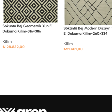
Söküntü Bej Modern Dizayn Yün
El Dokuma Kilim-260×334
Söküntü Bej Modern Dizayn
El Dokuma Kilim-305×410
Kilim
₺
91.661,00
Kilim
₺
132.000,00