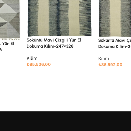
ün El
Söküntü Mavi Çizgili Yün El
8
Dokuma Kilim-247×332
Söküntü Mavi Ge
Dokuma Kilim-
Kilim
₺
86.592,00
Kilim
₺
64.416,00