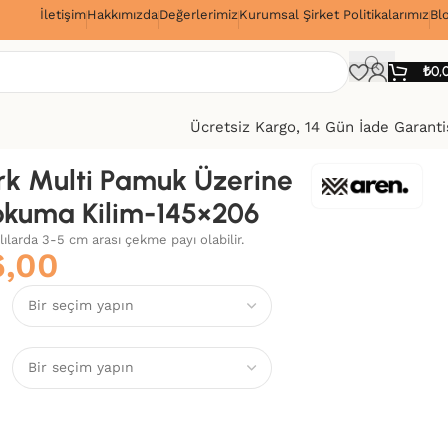
İletişim
Hakkımızda
Değerlerimiz
Kurumsal Şirket Politikalarımız
Bl
!
₺
0,
Ücretsiz Kargo, 14 Gün İade Garanti
k Multi Pamuk Üzerine
okuma Kilim-145×206
alılarda 3-5 cm arası çekme payı olabilir.
6,00