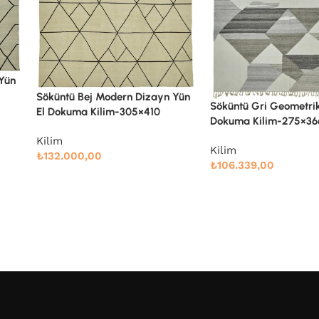
 Yün
Söküntü Mavi Çizgili Y
Söküntü Gri Geometrik Yün El
Dokuma Kilim-247×32
Dokuma Kilim-275×366
Kilim
Kilim
₺
85.536,00
₺
106.339,00