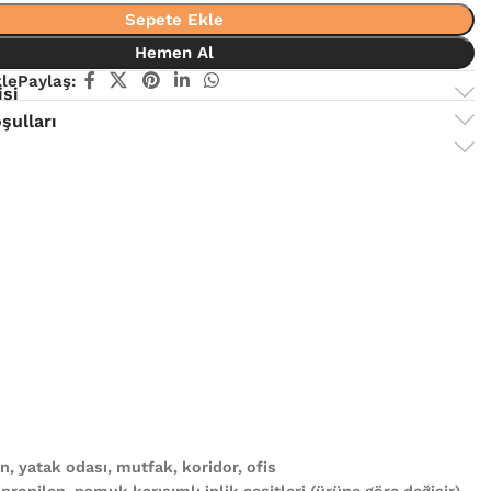
Sepete Ekle
Hemen Al
kle
Paylaş:
isi
şulları
, yatak odası, mutfak, koridor, ofis
propilen, pamuk karışımlı iplik çeşitleri (ürüne göre değişir)