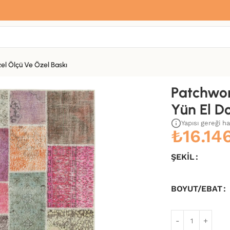
Sana özel hoş geldin hediyemiz var
Hemen üye ol, ilk siparişinde
%10 indirim
fırsatını yakala.
el Ölçü Ve Özel Baskı
okuma Kilim-145×206
Patchwor
Yün El D
Yapısı gereği h
₺
16.14
ŞEKIL
BOYUT/EBAT