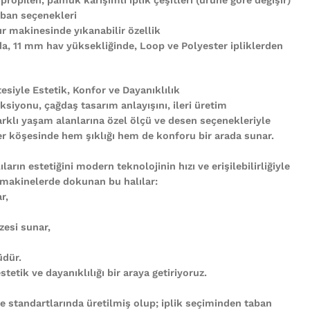
ban seçenekleri
r makinesinde yıkanabilir özellik
nda, 11 mm hav yüksekliğinde, Loop ve Polyester ipliklerden
tesiyle Estetik, Konfor ve Dayanıklılık
ksiyonu, çağdaş tasarım anlayışını, ileri üretim
arklı yaşam alanlarına özel ölçü ve desen seçenekleriyle
n her köşesinde hem şıklığı hem de konforu bir arada sunar.
ların estetiğini modern teknolojinin hızı ve erişilebilirliğiyle
 makinelerde dokunan bu halılar:
r,
zesi sunar,
üdür.
tetik ve dayanıklılığı bir araya getiriyoruz.
te standartlarında üretilmiş olup; iplik seçiminden taban