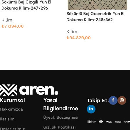
Söküntü Bej Geometrik Yün El
Dokuma Kilim-316×386
Söküntü Bej Geometrik Yün El
Dokuma Kilim-248×362
Kilim
₺
128.832,00
Kilim
Devamını oku
₺
94.829,00
Devamını oku
Kurumsal
Yasal
Takip Et:
Bilgilendirme
Hakkımızda
Üyelik Sözleşmesi
İletişim
Gizlilik Politikası
Değerlerimiz