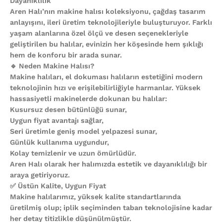
Dayanıklılık
Aren Halı’nın makine halısı koleksiyonu, çağdaş tasarım
anlayışını, ileri üretim teknolojileriyle buluşturuyor. Farklı
yaşam alanlarına özel ölçü ve desen seçenekleriyle
geliştirilen bu halılar, evinizin her köşesinde hem şıklığı
hem de konforu bir arada sunar.
🔹 Neden Makine Halısı?
Makine halıları, el dokuması halıların estetiğini modern
teknolojinin hızı ve erişilebilirliğiyle harmanlar. Yüksek
hassasiyetli makinelerde dokunan bu halılar:
Kusursuz desen bütünlüğü sunar,
Uygun fiyat avantajı sağlar,
Seri üretimle geniş model yelpazesi sunar,
Günlük kullanıma uygundur,
Kolay temizlenir ve uzun ömürlüdür.
Aren Halı olarak her halımızda estetik ve dayanıklılığı bir
araya getiriyoruz.
✅ Üstün Kalite, Uygun Fiyat
Makine halılarımız, yüksek kalite standartlarında
üretilmiş olup; iplik seçiminden taban teknolojisine kadar
her detay titizlikle düşünülmüştür.