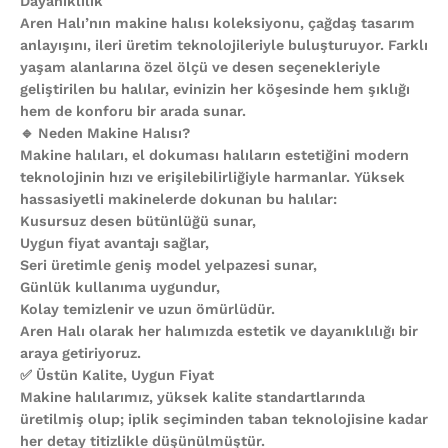
Dayanıklılık
Aren Halı’nın makine halısı koleksiyonu, çağdaş tasarım
anlayışını, ileri üretim teknolojileriyle buluşturuyor. Farklı
yaşam alanlarına özel ölçü ve desen seçenekleriyle
geliştirilen bu halılar, evinizin her köşesinde hem şıklığı
hem de konforu bir arada sunar.
🔹 Neden Makine Halısı?
Makine halıları, el dokuması halıların estetiğini modern
teknolojinin hızı ve erişilebilirliğiyle harmanlar. Yüksek
hassasiyetli makinelerde dokunan bu halılar:
Kusursuz desen bütünlüğü sunar,
Uygun fiyat avantajı sağlar,
Seri üretimle geniş model yelpazesi sunar,
Günlük kullanıma uygundur,
Kolay temizlenir ve uzun ömürlüdür.
Aren Halı olarak her halımızda estetik ve dayanıklılığı bir
araya getiriyoruz.
✅ Üstün Kalite, Uygun Fiyat
Makine halılarımız, yüksek kalite standartlarında
üretilmiş olup; iplik seçiminden taban teknolojisine kadar
her detay titizlikle düşünülmüştür.