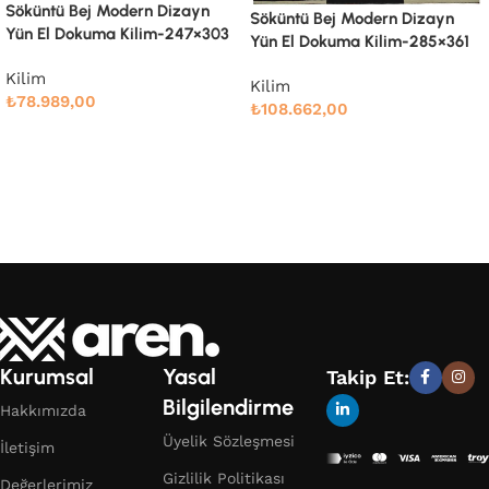
Söküntü Bej Modern Dizayn
Söküntü Bej Modern Dizayn
Yün El Dokuma Kilim-285×361
Yün El Dokuma Kilim-305×410
Kilim
Kilim
₺
108.662,00
₺
132.000,00
Devamını oku
Devamını oku
Kurumsal
Yasal
Takip Et:
Bilgilendirme
Hakkımızda
Üyelik Sözleşmesi
İletişim
Gizlilik Politikası
Değerlerimiz