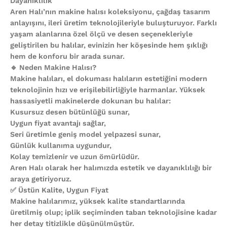
Dayanıklılık
Aren Halı’nın makine halısı koleksiyonu, çağdaş tasarım
anlayışını, ileri üretim teknolojileriyle buluşturuyor. Farklı
yaşam alanlarına özel ölçü ve desen seçenekleriyle
geliştirilen bu halılar, evinizin her köşesinde hem şıklığı
hem de konforu bir arada sunar.
🔹 Neden Makine Halısı?
Makine halıları, el dokuması halıların estetiğini modern
teknolojinin hızı ve erişilebilirliğiyle harmanlar. Yüksek
hassasiyetli makinelerde dokunan bu halılar:
Kusursuz desen bütünlüğü sunar,
Uygun fiyat avantajı sağlar,
Seri üretimle geniş model yelpazesi sunar,
Günlük kullanıma uygundur,
Kolay temizlenir ve uzun ömürlüdür.
Aren Halı olarak her halımızda estetik ve dayanıklılığı bir
araya getiriyoruz.
✅ Üstün Kalite, Uygun Fiyat
Makine halılarımız, yüksek kalite standartlarında
üretilmiş olup; iplik seçiminden taban teknolojisine kadar
her detay titizlikle düşünülmüştür.