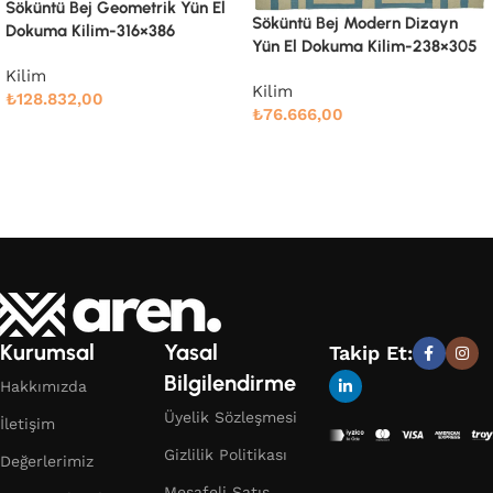
Söküntü Bej Modern Dizayn
Söküntü Bej Modern Dizayn
Yün El Dokuma Kilim-247×303
Yün El Dokuma Kilim-238×305
Kilim
Kilim
₺
78.989,00
₺
76.666,00
Devamını oku
Devamını oku
Kurumsal
Yasal
Takip Et:
Bilgilendirme
Hakkımızda
Üyelik Sözleşmesi
İletişim
Gizlilik Politikası
Değerlerimiz
Mesafeli Satış