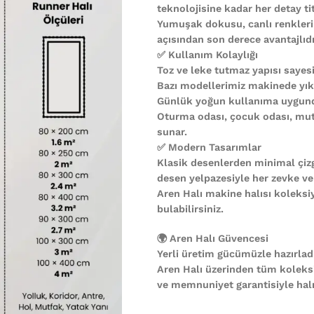
teknolojisine kadar her detay ti
Yumuşak dokusu, canlı renkleri
açısından son derece avantajlıdı
✅ Kullanım Kolaylığı
Toz ve leke tutmaz yapısı sayesi
Bazı modellerimiz makinede yıkan
Günlük yoğun kullanıma uygund
Oturma odası, çocuk odası, mutf
sunar.
✅ Modern Tasarımlar
Klasik desenlerden minimal çiz
desen yelpazesiyle her zevke ve
Aren Halı makine halısı koleks
bulabilirsiniz.
🌍 Aren Halı Güvencesi
Yerli üretim gücümüzle hazırladı
Aren Halı üzerinden tüm koleks
ve memnuniyet garantisiyle halın