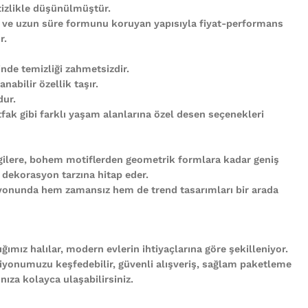
tizlikle düşünülmüştür.
 ve uzun süre formunu koruyan yapısıyla fiyat-performans
r.
nde temizliği zahmetsizdir.
abilir özellik taşır.
ur.
ak gibi farklı yaşam alanlarına özel desen seçenekleri
gilere, bohem motiflerden geometrik formlara kadar geniş
 dekorasyon tarzına hitap eder.
iyonunda hem zamansız hem de trend tasarımları bir arada
ğımız halılar, modern evlerin ihtiyaçlarına göre şekilleniyor.
iyonumuzu keşfedebilir, güvenli alışveriş, sağlam paketleme
ıza kolayca ulaşabilirsiniz.