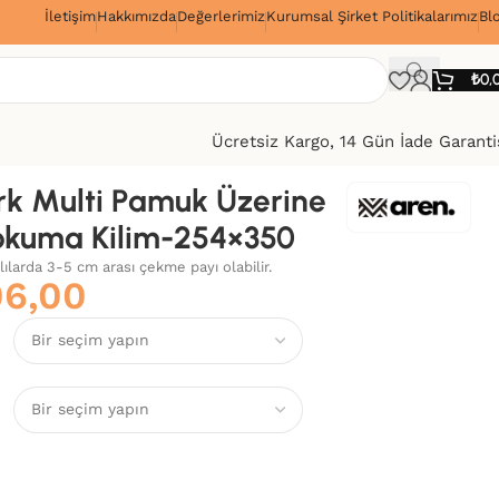
İletişim
Hakkımızda
Değerlerimiz
Kurumsal Şirket Politikalarımız
Bl
!
₺
0,
Ücretsiz Kargo, 14 Gün İade Garanti
k Multi Pamuk Üzerine
okuma Kilim-254×350
alılarda 3-5 cm arası çekme payı olabilir.
06,00