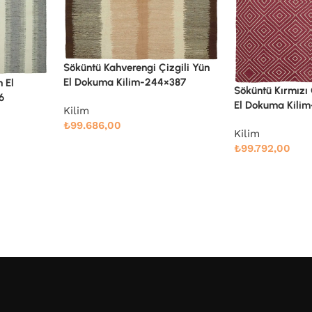
zgili Yün
×387
Söküntü Kırmızı Geometrik Yün
Söküntü Mavi Çiz
El Dokuma Kilim-270×350
Dokuma Kilim-2
Kilim
Kilim
₺
99.792,00
₺
86.592,00