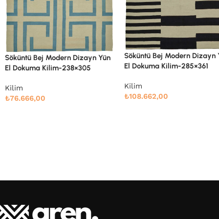
Söküntü Blue Çizgili Yün El
Söküntü Bej Modern Dizayn Yün
Dokuma Kilim-238×286
El Dokuma Kilim-285×361
Kilim
Kilim
₺
71.914,00
₺
108.662,00