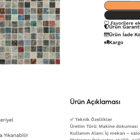
Favorilere e
Ürün Garant
Ürün İade Ko
Kargo
Ürün Açıklaması
eriyel
✅ Teknik Özellikler
Üretim Türü: Makine dokuması
Kullanım Alanı: İç mekan – salon
 Yıkanabilir
Malzeme: Polyester, akrilik, poli