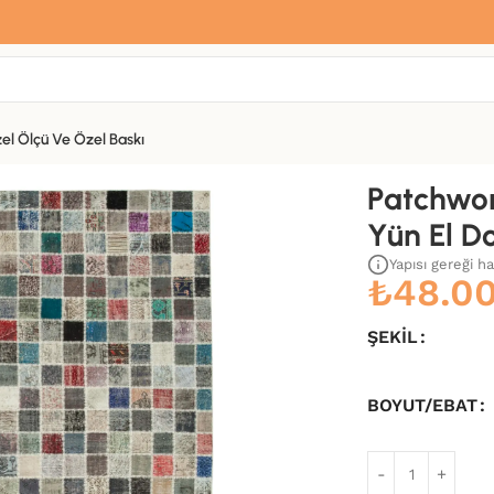
Sana özel hoş geldin hediyemiz var
Hemen üye ol, ilk siparişinde
%10 indirim
fırsatını yakala.
el Ölçü Ve Özel Baskı
okuma Kilim-254×350
Patchwor
Yün El D
Yapısı gereği h
₺
48.0
ŞEKIL
BOYUT/EBAT