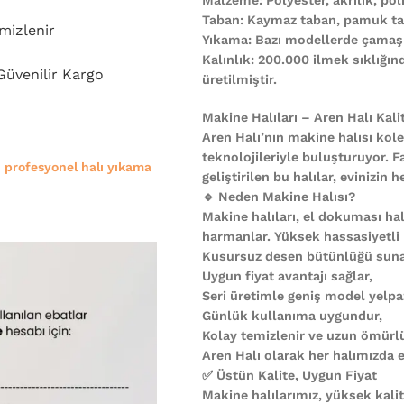
Taban: Kaymaz taban, pamuk ta
mizlenir
Yıkama: Bazı modellerde çamaşı
Kalınlık: 200.000 ilmek sıklığı
 Güvenilir Kargo
üretilmiştir.
Makine Halıları – Aren Halı Kali
Aren Halı’nın makine halısı kole
teknolojileriyle buluşturuyor. F
e
profesyonel halı yıkama
geliştirilen bu halılar, evinizi
🔹 Neden Makine Halısı?
Makine halıları, el dokuması halı
harmanlar. Yüksek hassasiyetli
Kusursuz desen bütünlüğü suna
Uygun fiyat avantajı sağlar,
Seri üretimle geniş model yelpa
Günlük kullanıma uygundur,
Kolay temizlenir ve uzun ömürl
Aren Halı olarak her halımızda es
✅ Üstün Kalite, Uygun Fiyat
Makine halılarımız, yüksek kali