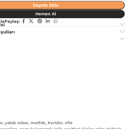
Sepete Ekle
Hemen Al
kle
Paylaş:
isi
şulları
, yatak odası, mutfak, koridor, ofis
propilen, pamuk karışımlı iplik çeşitleri (ürüne göre değişir)