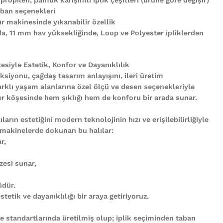
ban seçenekleri
r makinesinde yıkanabilir özellik
nda, 11 mm hav yüksekliğinde, Loop ve Polyester ipliklerden
tesiyle Estetik, Konfor ve Dayanıklılık
ksiyonu, çağdaş tasarım anlayışını, ileri üretim
arklı yaşam alanlarına özel ölçü ve desen seçenekleriyle
n her köşesinde hem şıklığı hem de konforu bir arada sunar.
ların estetiğini modern teknolojinin hızı ve erişilebilirliğiyle
 makinelerde dokunan bu halılar:
r,
zesi sunar,
üdür.
tetik ve dayanıklılığı bir araya getiriyoruz.
te standartlarında üretilmiş olup; iplik seçiminden taban