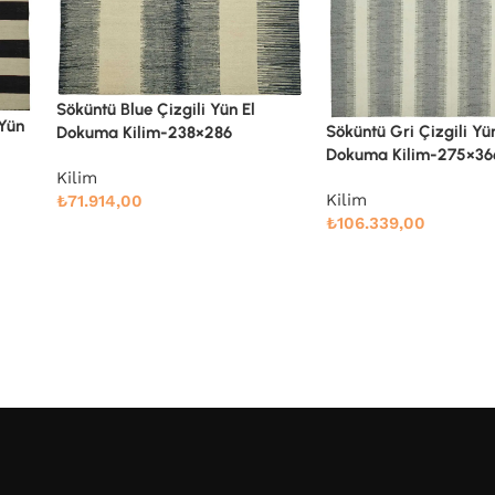
Söküntü Kahverengi Çi
El Dokuma Kilim-244
Söküntü Gri Çizgili Yün El
Dokuma Kilim-275×366
Kilim
₺
99.686,00
Kilim
₺
106.339,00