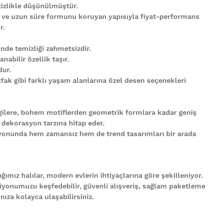
tizlikle düşünülmüştür.
 ve uzun süre formunu koruyan yapısıyla fiyat-performans
r.
nde temizliği zahmetsizdir.
abilir özellik taşır.
ur.
ak gibi farklı yaşam alanlarına özel desen seçenekleri
gilere, bohem motiflerden geometrik formlara kadar geniş
 dekorasyon tarzına hitap eder.
iyonunda hem zamansız hem de trend tasarımları bir arada
ğımız halılar, modern evlerin ihtiyaçlarına göre şekilleniyor.
iyonumuzu keşfedebilir, güvenli alışveriş, sağlam paketleme
ıza kolayca ulaşabilirsiniz.