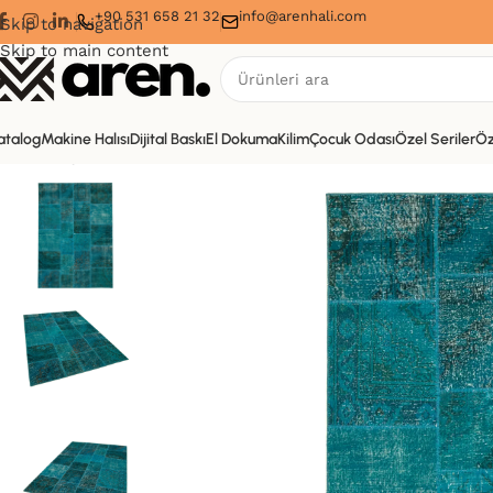
+90 531 658 21 32
info@arenhali.com
Skip to navigation
Skip to main content
atalog
Makine Halısı
Dijital Baskı
El Dokuma
Kilim
Çocuk Odası
Özel Seriler
Öz
Ana Sayfa
Kilim
Patchwork Turkuaz Pamuk Üzerine Yün El