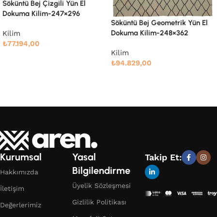
Söküntü Bej Modern Dizayn
Yün El Dokuma Kilim-247×303
Söküntü Bej Geometrik Yün El
Dokuma Kilim-248×362
Kilim
₺
78.989,00
Kilim
Devamını oku
₺
94.829,00
Devamını oku
Kurumsal
Yasal
Takip Et:
Bilgilendirme
Hakkımızda
Üyelik Sözleşmesi
İletişim
Gizlilik Politikası
Değerlerimiz