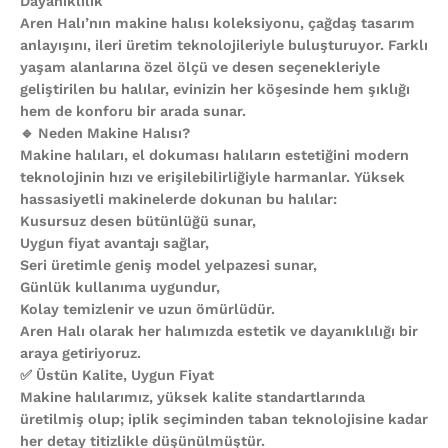
Dayanıklılık
Aren Halı’nın makine halısı koleksiyonu, çağdaş tasarım
anlayışını, ileri üretim teknolojileriyle buluşturuyor. Farklı
yaşam alanlarına özel ölçü ve desen seçenekleriyle
geliştirilen bu halılar, evinizin her köşesinde hem şıklığı
hem de konforu bir arada sunar.
🔹 Neden Makine Halısı?
Makine halıları, el dokuması halıların estetiğini modern
teknolojinin hızı ve erişilebilirliğiyle harmanlar. Yüksek
hassasiyetli makinelerde dokunan bu halılar:
Kusursuz desen bütünlüğü sunar,
Uygun fiyat avantajı sağlar,
Seri üretimle geniş model yelpazesi sunar,
Günlük kullanıma uygundur,
Kolay temizlenir ve uzun ömürlüdür.
Aren Halı olarak her halımızda estetik ve dayanıklılığı bir
araya getiriyoruz.
✅ Üstün Kalite, Uygun Fiyat
Makine halılarımız, yüksek kalite standartlarında
üretilmiş olup; iplik seçiminden taban teknolojisine kadar
her detay titizlikle düşünülmüştür.