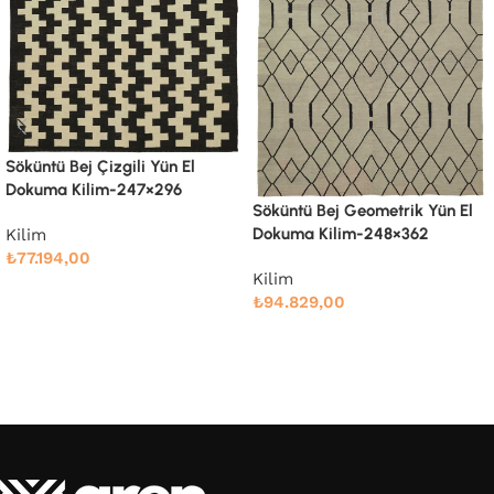
Söküntü Bej Modern Dizayn
Yün El Dokuma Kilim-238×305
Söküntü Bej Geometrik Yün El
Dokuma Kilim-248×362
Kilim
₺
76.666,00
Kilim
₺
94.829,00
Devamını oku
Devamını oku