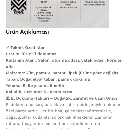
Ürün Açıklaması
✅ Teknik Özellikler
Üretim Türü: El dokuması
Kullanım Alanı: Salon, oturma odası, yatak odası, koridor,
ofis,
Malzeme: Yün, pamuk, bambu, ipek (ürüne göre değişir)
Taban: Doğal elyaf taban, pamuk dokuma
Yıkama: El ile yıkama önerilir
Kalınlık: Ortalama 5-14 mm arası
🧵 El Dokuma Halıları – Doğallık, Zarafet ve Uzun Ömür
El dokuma halıları, ustalık ve sabrın birleşimiyle dokunan
özel parçalardır. Her bir halı, geleneksel yöntemlerle,
doğal iplikler kullanılarak tek tek ilmeklenir. Zamanın
ruhunu taşıyan bu halılar, hem estetik hem de