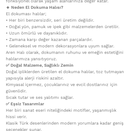
fonksiyonel olarak yaşam alanlarınıza değer katar.
🔹 Neden El Dokuma Halısı?
El dokuması halılar;
•⁠ ⁠Her biri benzersizdir, seri üretim değildir.
•⁠ ⁠Doğal yün, pamuk ve ipek gibi malzemelerden üretilir.
•⁠ ⁠Uzun ömürlü ve dayanıklıdır.
•⁠ ⁠Zamana karşı değer kazanan parçalardır.
•⁠ ⁠Geleneksel ve modern dekorasyonlara uyum sağlar.
Aren Halı olarak, dokumanın ruhunu ve emeğin estetiğini
halılarımıza yansıtıyoruz.
✅ Doğal Malzeme, Sağlıklı Zemin
Doğal ipliklerden üretilen el dokuma halılar, toz tutmayan
yapısıyla alerji riskini azaltır.
Kimyasal içermez, çocuklarınız ve evcil dostlarınız için
güvenlidir.
Sıcak tutar ve ses yalıtımı sağlar.
✅ Eşsiz Tasarımlar
Her biri sanat eseri niteliğindeki motifler, yaşanmışlık
hissi verir.
Klasik Türk desenlerinden modern yorumlara kadar geniş
seçenekler sunar.