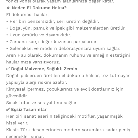
fonksiyonel olarak yaşam alanlarınıza değer katar.
🔹 Neden El Dokuma Halısı?
El dokuması halılar;
•⁠ ⁠Her biri benzersizdir, seri üretim değildir.
•⁠ ⁠Doğal yün, pamuk ve ipek gibi malzemelerden üretilir.
•⁠ ⁠Uzun ömürlü ve dayanıklıdır.
•⁠ ⁠Zamana karşı değer kazanan parçalardır.
•⁠ ⁠Geleneksel ve modern dekorasyonlara uyum sağlar.
Aren Halı olarak, dokumanın ruhunu ve emeğin estetiğini
halılarımıza yansıtıyoruz.
✅ Doğal Malzeme, Sağlıklı Zemin
Doğal ipliklerden üretilen el dokuma halılar, toz tutmayan
yapısıyla alerji riskini azaltır.
Kimyasal içermez, çocuklarınız ve evcil dostlarınız için
güvenlidir.
Sıcak tutar ve ses yalıtımı sağlar.
✅ Eşsiz Tasarımlar
Her biri sanat eseri niteliğindeki motifler, yaşanmışlık
hissi verir.
Klasik Türk desenlerinden modern yorumlara kadar geniş
seçenekler sunar.