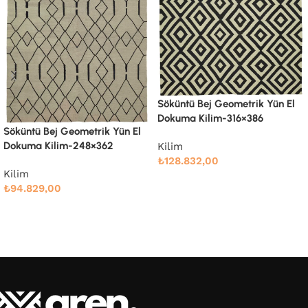
Söküntü Bej Geometrik Yün El
Dokuma Kilim-316×386
Söküntü Bej Modern Dizayn
Yün El Dokuma Kilim-246×342
Kilim
₺
128.832,00
Kilim
₺
88.810,00
Devamını oku
Devamını oku