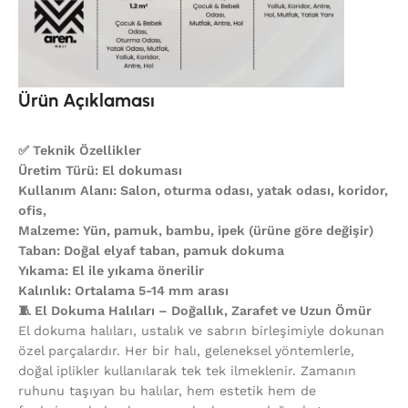
Ürün Açıklaması
✅ Teknik Özellikler
Üretim Türü: El dokuması
Kullanım Alanı: Salon, oturma odası, yatak odası, koridor,
ofis,
Malzeme: Yün, pamuk, bambu, ipek (ürüne göre değişir)
Taban: Doğal elyaf taban, pamuk dokuma
Yıkama: El ile yıkama önerilir
Kalınlık: Ortalama 5-14 mm arası
🧵 El Dokuma Halıları – Doğallık, Zarafet ve Uzun Ömür
El dokuma halıları, ustalık ve sabrın birleşimiyle dokunan
özel parçalardır. Her bir halı, geleneksel yöntemlerle,
doğal iplikler kullanılarak tek tek ilmeklenir. Zamanın
ruhunu taşıyan bu halılar, hem estetik hem de