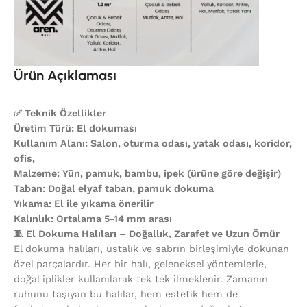
Ürün Açıklaması
✅ Teknik Özellikler
Üretim Türü: El dokuması
Kullanım Alanı: Salon, oturma odası, yatak odası, koridor,
ofis,
Malzeme: Yün, pamuk, bambu, ipek (ürüne göre değişir)
Taban: Doğal elyaf taban, pamuk dokuma
Yıkama: El ile yıkama önerilir
Kalınlık: Ortalama 5-14 mm arası
🧵 El Dokuma Halıları – Doğallık, Zarafet ve Uzun Ömür
El dokuma halıları, ustalık ve sabrın birleşimiyle dokunan
özel parçalardır. Her bir halı, geleneksel yöntemlerle,
doğal iplikler kullanılarak tek tek ilmeklenir. Zamanın
ruhunu taşıyan bu halılar, hem estetik hem de