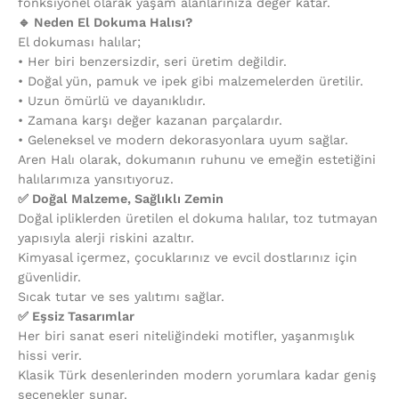
fonksiyonel olarak yaşam alanlarınıza değer katar.
🔹 Neden El Dokuma Halısı?
El dokuması halılar;
•⁠ ⁠Her biri benzersizdir, seri üretim değildir.
•⁠ ⁠Doğal yün, pamuk ve ipek gibi malzemelerden üretilir.
•⁠ ⁠Uzun ömürlü ve dayanıklıdır.
•⁠ ⁠Zamana karşı değer kazanan parçalardır.
•⁠ ⁠Geleneksel ve modern dekorasyonlara uyum sağlar.
Aren Halı olarak, dokumanın ruhunu ve emeğin estetiğini
halılarımıza yansıtıyoruz.
✅ Doğal Malzeme, Sağlıklı Zemin
Doğal ipliklerden üretilen el dokuma halılar, toz tutmayan
yapısıyla alerji riskini azaltır.
Kimyasal içermez, çocuklarınız ve evcil dostlarınız için
güvenlidir.
Sıcak tutar ve ses yalıtımı sağlar.
✅ Eşsiz Tasarımlar
Her biri sanat eseri niteliğindeki motifler, yaşanmışlık
hissi verir.
Klasik Türk desenlerinden modern yorumlara kadar geniş
seçenekler sunar.