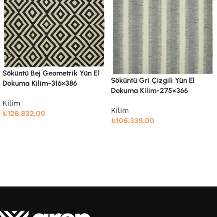
Söküntü Gri Çizgili Yün El
Söküntü Gri Geometrik Yün El
Dokuma Kilim-275×366
Dokuma Kilim-245×305
Kilim
Kilim
₺
106.339,00
₺
78.883,00
Devamını oku
Devamını oku