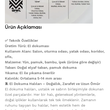
Ürün Açıklaması
✅ Teknik Özellikler
Üretim Türü: El dokuması
Kullanım Alanı: Salon, oturma odası, yatak odası, koridor,
ofis,
Malzeme: Yün, pamuk, bambu, ipek (ürüne göre değişir)
Taban: Doğal elyaf taban, pamuk dokuma
Yıkama: El ile yıkama önerilir
Kalınlık: Ortalama 5-14 mm arası
🧵 El Dokuma Halıları – Doğallık, Zarafet ve Uzun Ömür
El dokuma halıları, ustalık ve sabrın birleşimiyle dokunan
özel parçalardır. Her bir halı, geleneksel yöntemlerle,
doğal iplikler kullanılarak tek tek ilmeklenir. Zamanın
ruhunu taşıyan bu halılar, hem estetik hem de