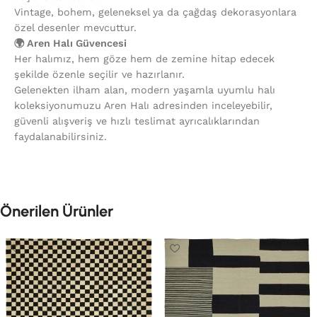
Vintage, bohem, geleneksel ya da çağdaş dekorasyonlara
özel desenler mevcuttur.
🌍 Aren Halı Güvencesi
Her halımız, hem göze hem de zemine hitap edecek
şekilde özenle seçilir ve hazırlanır.
Gelenekten ilham alan, modern yaşamla uyumlu halı
koleksiyonumuzu Aren Halı adresinden inceleyebilir,
güvenli alışveriş ve hızlı teslimat ayrıcalıklarından
faydalanabilirsiniz.
Önerilen Ürünler