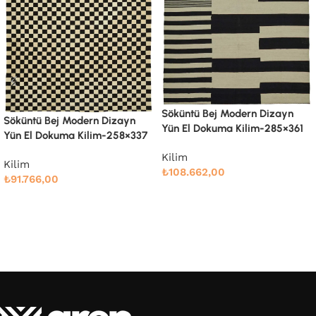
Söküntü Bej Modern Dizayn
Söküntü Bej Modern Dizayn
Yün El Dokuma Kilim-285×361
Yün El Dokuma Kilim-305×410
Kilim
Kilim
₺
108.662,00
₺
132.000,00
Devamını oku
Devamını oku