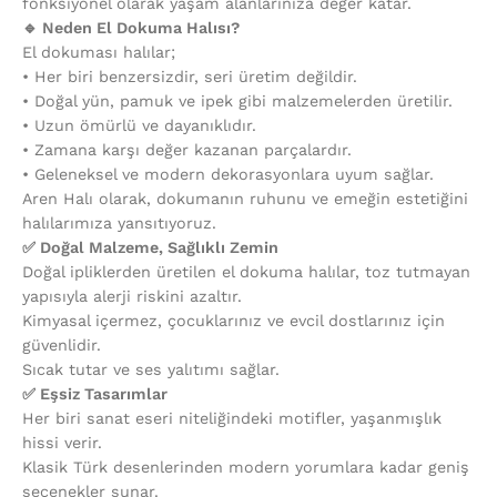
fonksiyonel olarak yaşam alanlarınıza değer katar.
🔹 Neden El Dokuma Halısı?
El dokuması halılar;
•⁠ ⁠Her biri benzersizdir, seri üretim değildir.
•⁠ ⁠Doğal yün, pamuk ve ipek gibi malzemelerden üretilir.
•⁠ ⁠Uzun ömürlü ve dayanıklıdır.
•⁠ ⁠Zamana karşı değer kazanan parçalardır.
•⁠ ⁠Geleneksel ve modern dekorasyonlara uyum sağlar.
Aren Halı olarak, dokumanın ruhunu ve emeğin estetiğini
halılarımıza yansıtıyoruz.
✅ Doğal Malzeme, Sağlıklı Zemin
Doğal ipliklerden üretilen el dokuma halılar, toz tutmayan
yapısıyla alerji riskini azaltır.
Kimyasal içermez, çocuklarınız ve evcil dostlarınız için
güvenlidir.
Sıcak tutar ve ses yalıtımı sağlar.
✅ Eşsiz Tasarımlar
Her biri sanat eseri niteliğindeki motifler, yaşanmışlık
hissi verir.
Klasik Türk desenlerinden modern yorumlara kadar geniş
seçenekler sunar.