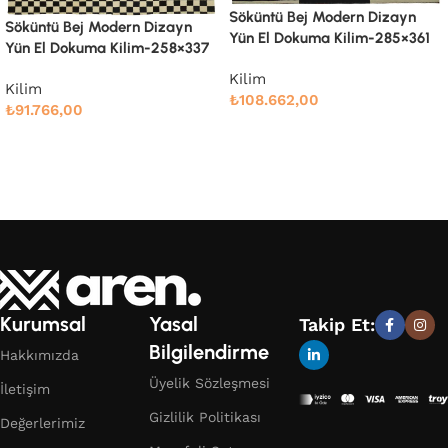
Söküntü Bej Modern Dizayn
Yün El Dokuma Kilim-285×361
Söküntü Gri Geometrik Yün El
Dokuma Kilim-275×366
Kilim
₺
108.662,00
Kilim
Devamını oku
₺
106.339,00
Devamını oku
Kurumsal
Yasal
Takip Et:
Bilgilendirme
Hakkımızda
Üyelik Sözleşmesi
İletişim
Gizlilik Politikası
Değerlerimiz