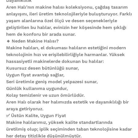
Dayanıklılık
Aren Halı’nın makine halısı koleksiyonu, çağdaş tasarım
anlayışını, ileri üretim teknolojileriyle buluşturuyor. Farklı
yaşam alanlarına özel ölçü ve desen seçenekleriyle
geliştirilen bu halılar, evinizin her köşesinde hem şıklığı
hem de konforu bir arada sunar.
🔹 Neden Makine Halısı?
Makine halıları, el dokuması halıların estetiğini modern
teknolojinin hızı ve erişilebilirliğiyle harmanlar. Yüksek
hassasiyetli makinelerde dokunan bu halılar:
Kusursuz desen bütünlüğü sunar,
Uygun fiyat avantajı sağlar,
Seri üretimle geniş model yelpazesi sunar,
Günlük kullanıma uygundur,
Kolay temizlenir ve uzun ömürlüdür.
Aren Halı olarak her halımızda estetik ve dayanıklılığı bir
araya getiriyoruz.
✅ Üstün Kalite, Uygun Fiyat
Makine halılarımız, yüksek kalite standartlarında
üretilmiş olup; iplik seçiminden taban teknolojisine kadar
her detay titizlikle düşünülmüştür.