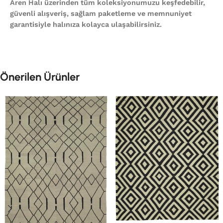
Aren Halı üzerinden tüm koleksiyonumuzu keşfedebilir,
güvenli alışveriş, sağlam paketleme ve memnuniyet
garantisiyle halınıza kolayca ulaşabilirsiniz.
Önerilen Ürünler