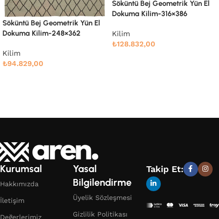
Söküntü Bej Geometrik Yün El
Söküntü Bej Modern Dizayn
Dokuma Kilim-316×386
Yün El Dokuma Kilim-238×305
Kilim
Kilim
₺
128.832,00
₺
76.666,00
Devamını oku
Devamını oku
Kurumsal
Yasal
Takip Et:
Bilgilendirme
Hakkımızda
Üyelik Sözleşmesi
İletişim
Gizlilik Politikası
Değerlerimiz