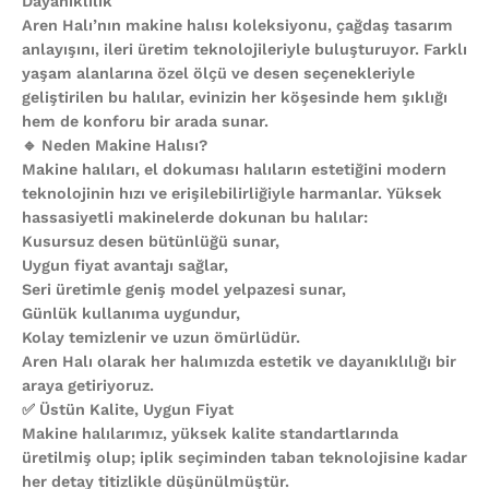
Dayanıklılık
Aren Halı’nın makine halısı koleksiyonu, çağdaş tasarım
anlayışını, ileri üretim teknolojileriyle buluşturuyor. Farklı
yaşam alanlarına özel ölçü ve desen seçenekleriyle
geliştirilen bu halılar, evinizin her köşesinde hem şıklığı
hem de konforu bir arada sunar.
🔹 Neden Makine Halısı?
Makine halıları, el dokuması halıların estetiğini modern
teknolojinin hızı ve erişilebilirliğiyle harmanlar. Yüksek
hassasiyetli makinelerde dokunan bu halılar:
Kusursuz desen bütünlüğü sunar,
Uygun fiyat avantajı sağlar,
Seri üretimle geniş model yelpazesi sunar,
Günlük kullanıma uygundur,
Kolay temizlenir ve uzun ömürlüdür.
Aren Halı olarak her halımızda estetik ve dayanıklılığı bir
araya getiriyoruz.
✅ Üstün Kalite, Uygun Fiyat
Makine halılarımız, yüksek kalite standartlarında
üretilmiş olup; iplik seçiminden taban teknolojisine kadar
her detay titizlikle düşünülmüştür.