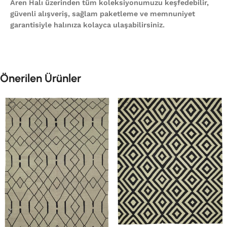
Aren Halı üzerinden tüm koleksiyonumuzu keşfedebilir,
güvenli alışveriş, sağlam paketleme ve memnuniyet
garantisiyle halınıza kolayca ulaşabilirsiniz.
Önerilen Ürünler