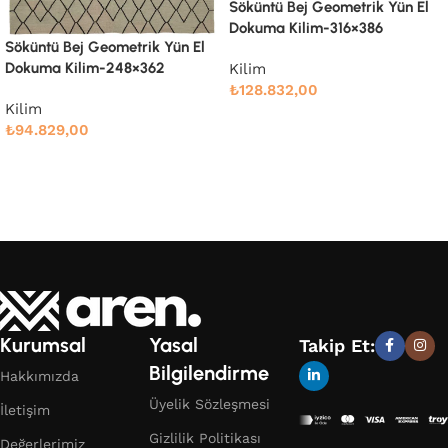
Söküntü Bej Geometrik Yün El
Söküntü Bej Modern Dizayn
Dokuma Kilim-316×386
Yün El Dokuma Kilim-238×305
Kilim
Kilim
₺
128.832,00
₺
76.666,00
Devamını oku
Devamını oku
Kurumsal
Yasal
Takip Et:
Bilgilendirme
Hakkımızda
Üyelik Sözleşmesi
İletişim
Gizlilik Politikası
Değerlerimiz