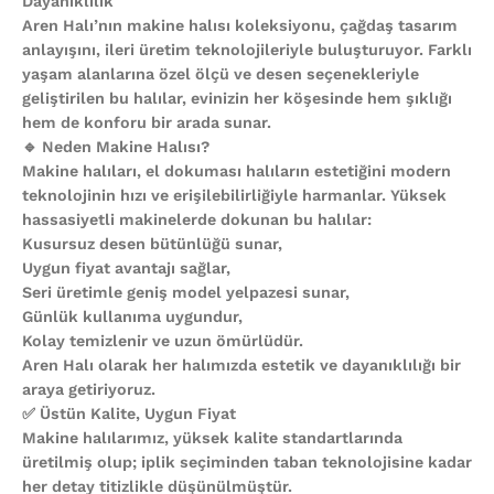
Dayanıklılık
Aren Halı’nın makine halısı koleksiyonu, çağdaş tasarım
anlayışını, ileri üretim teknolojileriyle buluşturuyor. Farklı
yaşam alanlarına özel ölçü ve desen seçenekleriyle
geliştirilen bu halılar, evinizin her köşesinde hem şıklığı
hem de konforu bir arada sunar.
🔹 Neden Makine Halısı?
Makine halıları, el dokuması halıların estetiğini modern
teknolojinin hızı ve erişilebilirliğiyle harmanlar. Yüksek
hassasiyetli makinelerde dokunan bu halılar:
Kusursuz desen bütünlüğü sunar,
Uygun fiyat avantajı sağlar,
Seri üretimle geniş model yelpazesi sunar,
Günlük kullanıma uygundur,
Kolay temizlenir ve uzun ömürlüdür.
Aren Halı olarak her halımızda estetik ve dayanıklılığı bir
araya getiriyoruz.
✅ Üstün Kalite, Uygun Fiyat
Makine halılarımız, yüksek kalite standartlarında
üretilmiş olup; iplik seçiminden taban teknolojisine kadar
her detay titizlikle düşünülmüştür.