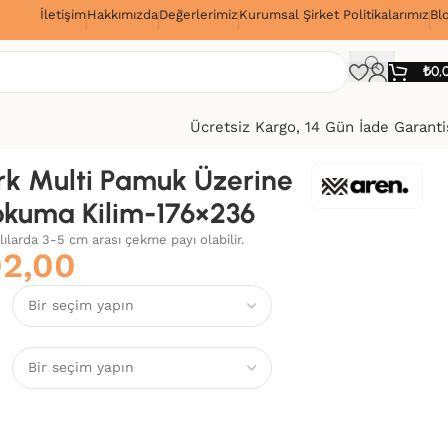
İletişim
Hakkımızda
Değerlerimiz
Kurumsal Şirket Politikalarımız
Bl
!
₺
0,
Ücretsiz Kargo, 14 Gün İade Garanti
k Multi Pamuk Üzerine
okuma Kilim-176×236
alılarda 3-5 cm arası çekme payı olabilir.
02,00