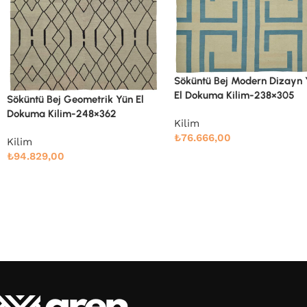
Söküntü Bej Modern Dizayn Yün
Söküntü Gri Çizgili Yün El
El Dokuma Kilim-238×305
Dokuma Kilim-275×366
Kilim
Kilim
₺
76.666,00
₺
106.339,00