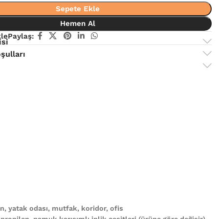
Sepete Ekle
Hemen Al
kle
Paylaş:
isi
şulları
, yatak odası, mutfak, koridor, ofis
propilen, pamuk karışımlı iplik çeşitleri (ürüne göre değişir)