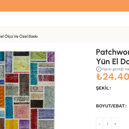
Sana özel hoş geldin hediyemiz var
Hemen üye ol, ilk siparişinde
%10 indirim
fırsatını yakala.
el Ölçü Ve Özel Baskı
okuma Kilim-176×236
Patchwor
Yün El D
Yapısı gereği h
₺
24.4
ŞEKIL
BOYUT/EBAT