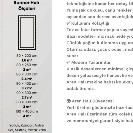
teknolojisine kadar her detay ti
Yumuşak dokusu, canlı renkleri
açısından son derece avantajlıdı
✅ Kullanım Kolaylığı
Toz ve leke tutmaz yapısı sayesi
Bazı modellerimiz makinede yıkan
Günlük yoğun kullanıma uygund
Oturma odası, çocuk odası, mutf
sunar.
✅ Modern Tasarımlar
Klasik desenlerden minimal çiz
desen yelpazesiyle her zevke ve
Aren Halı makine halısı koleks
bulabilirsiniz.
🌍 Aren Halı Güvencesi
Yerli üretim gücümüzle hazırladı
Aren Halı üzerinden tüm koleks
ve memnuniyet garantisiyle halın