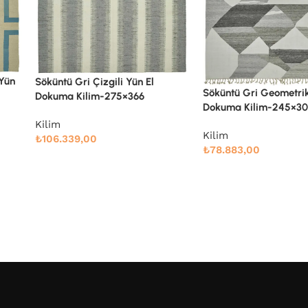
Söküntü Gri Geometrik Yün El
Söküntü Mavi Çizgili Y
Dokuma Kilim-245×305
Dokuma Kilim-247×33
Kilim
Kilim
₺
78.883,00
₺
86.592,00