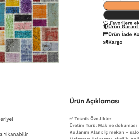
Favorilere e
Ürün Garant
Ürün İade Ko
Kargo
Ürün Açıklaması
eriyel
✅ Teknik Özellikler
Üretim Türü: Makine dokuması
Kullanım Alanı: İç mekan – salon
 Yıkanabilir
Malzeme: Polyester, akrilik, poli