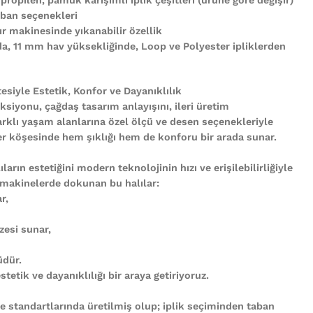
ban seçenekleri
r makinesinde yıkanabilir özellik
nda, 11 mm hav yüksekliğinde, Loop ve Polyester ipliklerden
tesiyle Estetik, Konfor ve Dayanıklılık
ksiyonu, çağdaş tasarım anlayışını, ileri üretim
arklı yaşam alanlarına özel ölçü ve desen seçenekleriyle
n her köşesinde hem şıklığı hem de konforu bir arada sunar.
ların estetiğini modern teknolojinin hızı ve erişilebilirliğiyle
 makinelerde dokunan bu halılar:
r,
zesi sunar,
üdür.
tetik ve dayanıklılığı bir araya getiriyoruz.
te standartlarında üretilmiş olup; iplik seçiminden taban