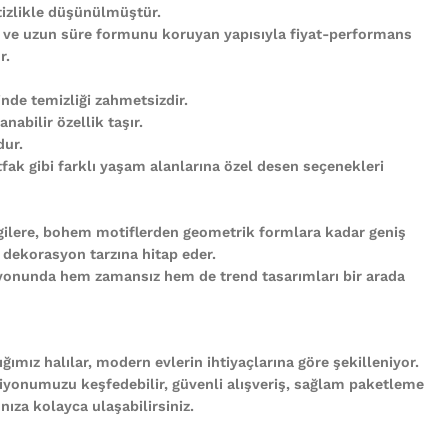
tizlikle düşünülmüştür.
 ve uzun süre formunu koruyan yapısıyla fiyat-performans
r.
nde temizliği zahmetsizdir.
abilir özellik taşır.
ur.
ak gibi farklı yaşam alanlarına özel desen seçenekleri
gilere, bohem motiflerden geometrik formlara kadar geniş
 dekorasyon tarzına hitap eder.
iyonunda hem zamansız hem de trend tasarımları bir arada
ğımız halılar, modern evlerin ihtiyaçlarına göre şekilleniyor.
iyonumuzu keşfedebilir, güvenli alışveriş, sağlam paketleme
ıza kolayca ulaşabilirsiniz.