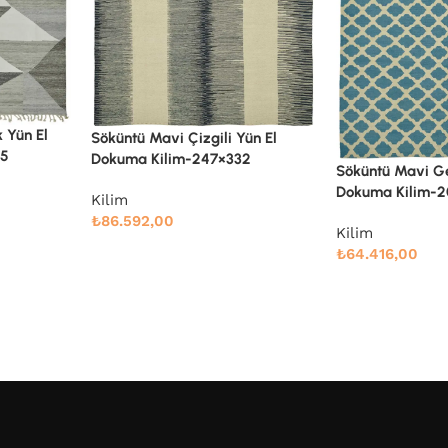
Söküntü Mavi Ge
ün El
Dokuma Kilim-
2
Söküntü Mavi Geometrik Yün El
Kilim
Dokuma Kilim-200×305
₺
92.611,00
Kilim
₺
64.416,00