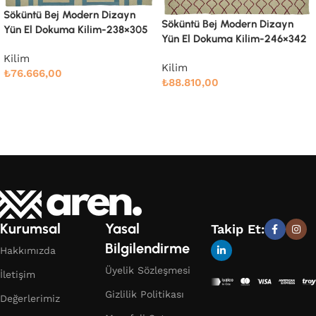
Söküntü Bej Modern Dizayn
Söküntü Bej Modern Dizayn
Yün El Dokuma Kilim-260×334
Yün El Dokuma Kilim-246×342
Kilim
Kilim
₺
91.661,00
₺
88.810,00
Devamını oku
Devamını oku
Kurumsal
Yasal
Takip Et:
Bilgilendirme
Hakkımızda
Üyelik Sözleşmesi
İletişim
Gizlilik Politikası
Değerlerimiz