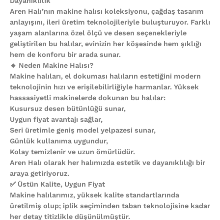
Dayanıklılık
Aren Halı’nın makine halısı koleksiyonu, çağdaş tasarım
anlayışını, ileri üretim teknolojileriyle buluşturuyor. Farklı
yaşam alanlarına özel ölçü ve desen seçenekleriyle
geliştirilen bu halılar, evinizin her köşesinde hem şıklığı
hem de konforu bir arada sunar.
🔹 Neden Makine Halısı?
Makine halıları, el dokuması halıların estetiğini modern
teknolojinin hızı ve erişilebilirliğiyle harmanlar. Yüksek
hassasiyetli makinelerde dokunan bu halılar:
Kusursuz desen bütünlüğü sunar,
Uygun fiyat avantajı sağlar,
Seri üretimle geniş model yelpazesi sunar,
Günlük kullanıma uygundur,
Kolay temizlenir ve uzun ömürlüdür.
Aren Halı olarak her halımızda estetik ve dayanıklılığı bir
araya getiriyoruz.
✅ Üstün Kalite, Uygun Fiyat
Makine halılarımız, yüksek kalite standartlarında
üretilmiş olup; iplik seçiminden taban teknolojisine kadar
her detay titizlikle düşünülmüştür.