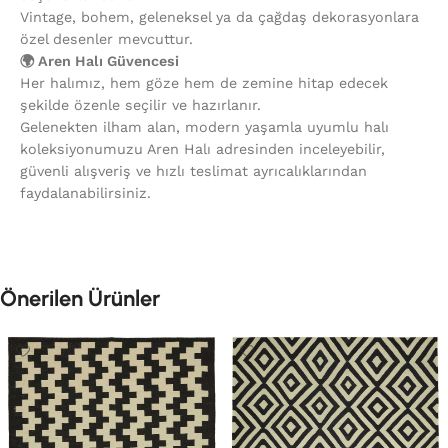
Vintage, bohem, geleneksel ya da çağdaş dekorasyonlara
özel desenler mevcuttur.
🌍 Aren Halı Güvencesi
Her halımız, hem göze hem de zemine hitap edecek
şekilde özenle seçilir ve hazırlanır.
Gelenekten ilham alan, modern yaşamla uyumlu halı
koleksiyonumuzu Aren Halı adresinden inceleyebilir,
güvenli alışveriş ve hızlı teslimat ayrıcalıklarından
faydalanabilirsiniz.
Önerilen Ürünler