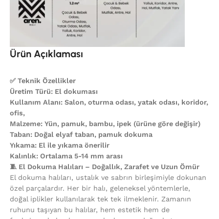
Ürün Açıklaması
✅ Teknik Özellikler
Üretim Türü: El dokuması
Kullanım Alanı: Salon, oturma odası, yatak odası, koridor,
ofis,
Malzeme: Yün, pamuk, bambu, ipek (ürüne göre değişir)
Taban: Doğal elyaf taban, pamuk dokuma
Yıkama: El ile yıkama önerilir
Kalınlık: Ortalama 5-14 mm arası
🧵 El Dokuma Halıları – Doğallık, Zarafet ve Uzun Ömür
El dokuma halıları, ustalık ve sabrın birleşimiyle dokunan
özel parçalardır. Her bir halı, geleneksel yöntemlerle,
doğal iplikler kullanılarak tek tek ilmeklenir. Zamanın
ruhunu taşıyan bu halılar, hem estetik hem de