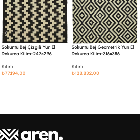
Söküntü Bej Geometrik Yün El
Söküntü Bej Modern Dizayn
Dokuma Kilim-316×386
Yün El Dokuma Kilim-238×305
Kilim
Kilim
₺
128.832,00
₺
76.666,00
Devamını oku
Devamını oku