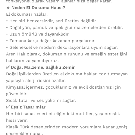
fonksiyonel olarak yaşam alanlarınıza değer katar.
🔹 Neden El Dokuma Halısı?
El dokuması halılar;
•⁠ ⁠Her biri benzersizdir, seri üretim değildir.
•⁠ ⁠Doğal yün, pamuk ve ipek gibi malzemelerden üretilir.
•⁠ ⁠Uzun ömürlü ve dayanıklıdır.
•⁠ ⁠Zamana karşı değer kazanan parçalardır.
•⁠ ⁠Geleneksel ve modern dekorasyonlara uyum sağlar.
Aren Halı olarak, dokumanın ruhunu ve emeğin estetiğini
halılarımıza yansıtıyoruz.
✅ Doğal Malzeme, Sağlıklı Zemin
Doğal ipliklerden üretilen el dokuma halılar, toz tutmayan
yapısıyla alerji riskini azaltır.
Kimyasal içermez, çocuklarınız ve evcil dostlarınız için
güvenlidir.
Sıcak tutar ve ses yalıtımı sağlar.
✅ Eşsiz Tasarımlar
Her biri sanat eseri niteliğindeki motifler, yaşanmışlık
hissi verir.
Klasik Türk desenlerinden modern yorumlara kadar geniş
seçenekler sunar.