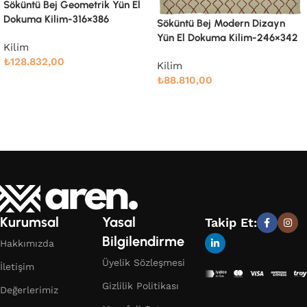
Söküntü Bej Modern Dizayn
Söküntü Bej Modern Dizayn
Yün El Dokuma Kilim-260×334
Yün El Dokuma Kilim-246×342
Kilim
Kilim
₺
91.661,00
₺
88.810,00
Devamını oku
Devamını oku
Kurumsal
Yasal
Takip Et:
Bilgilendirme
Hakkımızda
Üyelik Sözleşmesi
İletişim
Gizlilik Politikası
Değerlerimiz