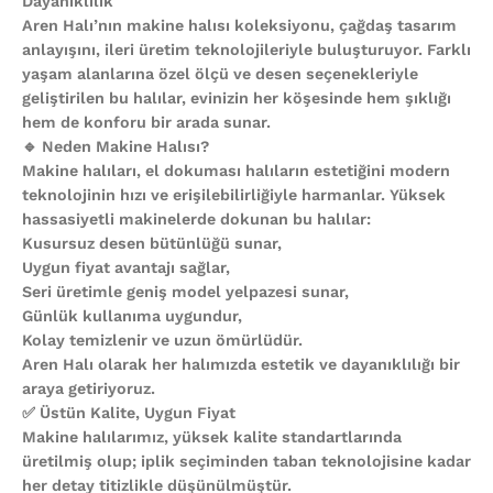
Dayanıklılık
Aren Halı’nın makine halısı koleksiyonu, çağdaş tasarım
anlayışını, ileri üretim teknolojileriyle buluşturuyor. Farklı
yaşam alanlarına özel ölçü ve desen seçenekleriyle
geliştirilen bu halılar, evinizin her köşesinde hem şıklığı
hem de konforu bir arada sunar.
🔹 Neden Makine Halısı?
Makine halıları, el dokuması halıların estetiğini modern
teknolojinin hızı ve erişilebilirliğiyle harmanlar. Yüksek
hassasiyetli makinelerde dokunan bu halılar:
Kusursuz desen bütünlüğü sunar,
Uygun fiyat avantajı sağlar,
Seri üretimle geniş model yelpazesi sunar,
Günlük kullanıma uygundur,
Kolay temizlenir ve uzun ömürlüdür.
Aren Halı olarak her halımızda estetik ve dayanıklılığı bir
araya getiriyoruz.
✅ Üstün Kalite, Uygun Fiyat
Makine halılarımız, yüksek kalite standartlarında
üretilmiş olup; iplik seçiminden taban teknolojisine kadar
her detay titizlikle düşünülmüştür.